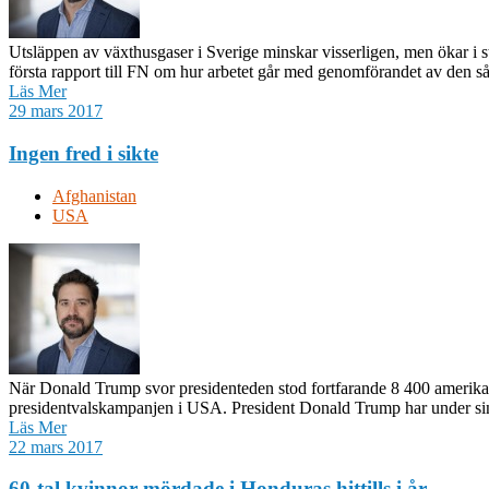
Utsläppen av växthusgaser i Sverige minskar visserligen, men ökar i st
första rapport till FN om hur arbetet går med genomförandet av den så 
Läs Mer
29 mars 2017
Ingen fred i sikte
Afghanistan
USA
När Donald Trump svor presidenteden stod fortfarande 8 400 amerikansk
presidentvalskampanjen i USA. President Donald Trump har under sin 
Läs Mer
22 mars 2017
60-tal kvinnor mördade i Honduras hittills i år