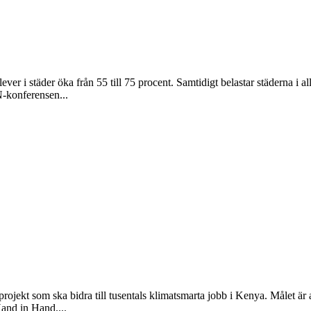
r i städer öka från 55 till 75 procent. Samtidigt belastar städerna i all
N-konferensen...
ojekt som ska bidra till tusentals klimatsmarta jobb i Kenya. Målet är att h
Hand in Hand....