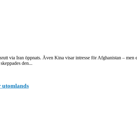
utt via Iran öppnats. Även Kina visar intresse för Afghanistan – men e
r skeppades den...
r utomlands