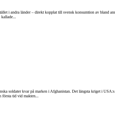
ället i andra länder – direkt kopplat till svensk konsumtion av bland an
kallade...
a soldater kvar på marken i Afghanistan. Det längsta kriget i USA:s hist
första tid vid makten...