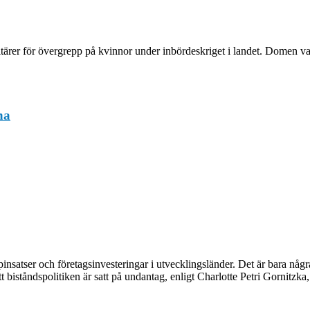
litärer för övergrepp på kvinnor under inbördeskriget i landet. Domen va
na
pinsatser och företagsinvesteringar i utvecklingsländer. Det är bara någ
biståndspolitiken är satt på undantag, enligt Charlotte Petri Gornitzka, 