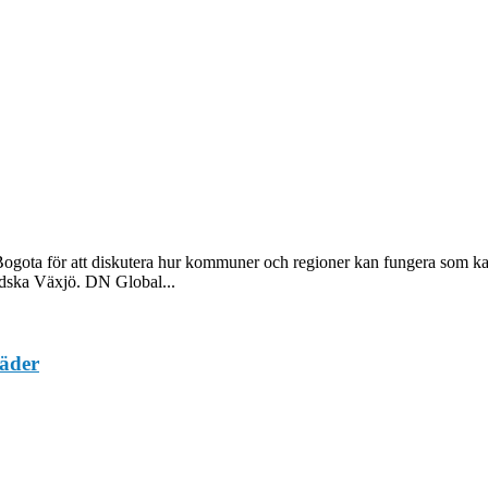
ogota för att diskutera hur kommuner och regioner kan fungera som kata
ndska Växjö. DN Global...
täder