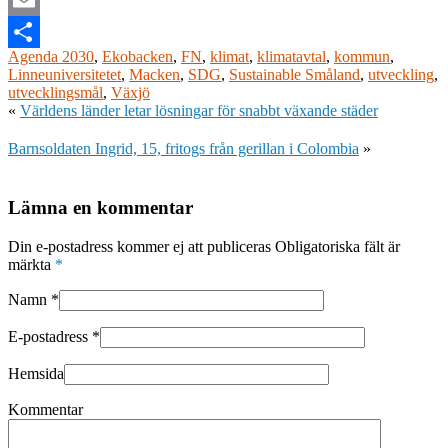
Email
Agenda 2030
,
Ekobacken
,
FN
,
klimat
,
klimatavtal
,
kommun
,
Dela
Linneuniversitetet
,
Macken
,
SDG
,
Sustainable Småland
,
utveckling
,
utvecklingsmål
,
Växjö
«
Världens länder letar lösningar för snabbt växande städer
Barnsoldaten Ingrid, 15, fritogs från gerillan i Colombia
»
Lämna en kommentar
Din e-postadress kommer ej att publiceras Obligatoriska fält är
märkta
*
Namn
*
E-postadress
*
Hemsida
Kommentar