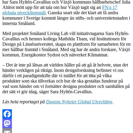
har Sara Hyltén-Cavallius och Växjö kommuns hållbarhetschef Julia
Ahlrot mött upp för att tala om hur Växjö tagit sig an
FN:s 17
globala utvecklingsmål
. Ganska snart står det klart att få andra
kommuner i Sverige kommit längre än stifts- och universitetsstaden i
innersta Småland.
Med projektet Småland Living Lab vill initiativtagarna Sara Hyltén-
Cavallius och hennes kollega Mathilda Tham, vid Institutionen för
Design på Linnéuniversitet, skapa en plattform för samarbeten för en
mer hållbar framtid i Småland. Med sig har de andra forskare, Växjö
kommun, Energikontor Sydost och nätverket Klimatmat.
– Det är inte på låtsas att världen håller på att gå åt helvete, utan det
händer verkligen på riktigt. Inom designforskning befinner vi oss
därför i ett paradigmskifte där vi istället för att titta på vilka
produkter som ska tillverkas och hur de ska gestaltas funderar på
vad som händer om vi fortsätter designa produkter och samhällen på
det sätt vi gör idag, säger Sara Hyltén-Cavallius.
Läs hela reportaget på
Dagens Nyheter Global Utveckling
Facebook
Mastodon