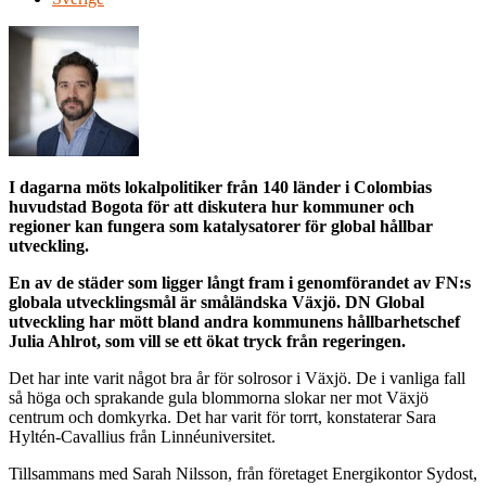
I dagarna möts lokalpolitiker från 140 länder i Colombias
huvudstad Bogota för att diskutera hur kommuner och
regioner kan fungera som katalysatorer för global hållbar
utveckling.
En av de städer som ligger långt fram i genomförandet av FN:s
globala utvecklingsmål är småländska Växjö. DN Global
utveckling har mött bland andra kommunens hållbarhetschef
Julia Ahlrot, som vill se ett ökat tryck från regeringen.
Det har inte varit något bra år för solrosor i Växjö. De i vanliga fall
så höga och sprakande gula blommorna slokar ner mot Växjö
centrum och domkyrka. Det har varit för torrt, konstaterar Sara
Hyltén-Cavallius från Linnéuniversitet.
Tillsammans med Sarah Nilsson, från företaget Energikontor Sydost,