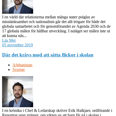
I en värld där relationerna mellan många stater präglas av
misstänksamhet och nationalism går det allt trögare för både det
globala samarbetet och för genomförandet av Agenda 2030 och de
17 globala målen för hållbar utveckling. I nuläget ser målen inte ut
att kunna nås...
Läs Mer
05 november 2019
Där det krävs mod att sätta flickor i skolan
Afghanistan
Sverige
I en krönika i Chef & Ledarskap skriver Erik Halkjaer, ordförande i
Reportrar utan gränser, om vikten av att barn får gå i skolan i