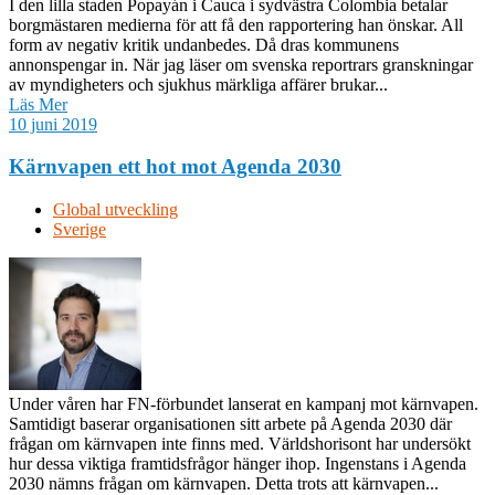
I den lilla staden Popayán i Cauca i sydvästra Colombia betalar
borgmästaren medierna för att få den rapportering han önskar. All
form av negativ kritik undanbedes. Då dras kommunens
annonspengar in. När jag läser om svenska reportrars granskningar
av myndigheters och sjukhus märkliga affärer brukar...
Läs Mer
10 juni 2019
Kärnvapen ett hot mot Agenda 2030
Global utveckling
Sverige
Under våren har FN-förbundet lanserat en kampanj mot kärnvapen.
Samtidigt baserar organisationen sitt arbete på Agenda 2030 där
frågan om kärnvapen inte finns med. Världshorisont har undersökt
hur dessa viktiga framtidsfrågor hänger ihop. Ingenstans i Agenda
2030 nämns frågan om kärnvapen. Detta trots att kärnvapen...