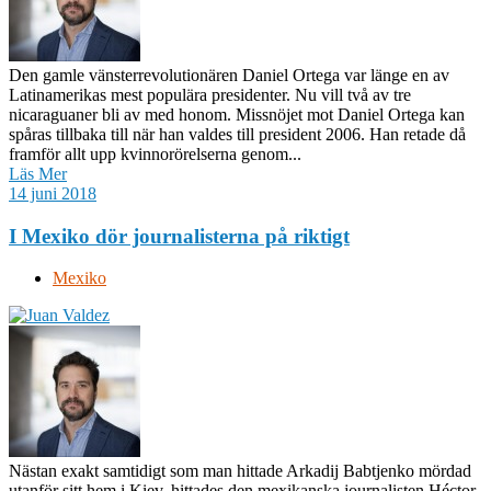
Den gamle vänsterrevolutionären Daniel Ortega var länge en av
Latinamerikas mest populära presidenter. Nu vill två av tre
nicaraguaner bli av med honom. Missnöjet mot Daniel Ortega kan
spåras tillbaka till när han valdes till president 2006. Han retade då
framför allt upp kvinnorörelserna genom...
Läs Mer
14 juni 2018
I Mexiko dör journalisterna på riktigt
Mexiko
Nästan exakt samtidigt som man hittade Arkadij Babtjenko mördad
utanför sitt hem i Kiev, hittades den mexikanska journalisten Héctor