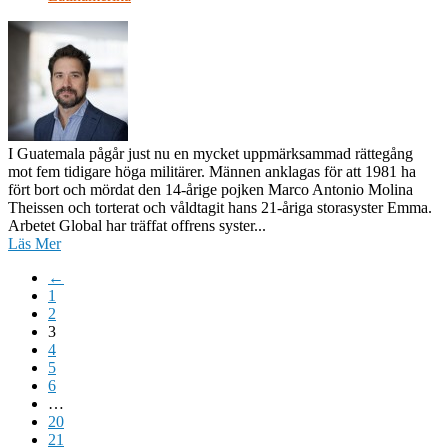
I Guatemala pågår just nu en mycket uppmärksammad rättegång
mot fem tidigare höga militärer. Männen anklagas för att 1981 ha
fört bort och mördat den 14-årige pojken Marco Antonio Molina
Theissen och torterat och våldtagit hans 21-åriga storasyster Emma.
Arbetet Global har träffat offrens syster...
Läs Mer
←
1
2
3
4
5
6
…
20
21