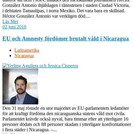
González Antonio ihjälslagen i rännstenen i staden Ciudad Victoria,
i delstaten Tamaulipas, i norra Mexiko. Det vara bara en skillnad.
Héctor González Antonio var verkligen död....
Läs Mer
02 juni 2018
EU och Amnesty fördömer brutalt våld i Nicaragua
Latinamerika
Nicaragua
Den 31 maj röstade en stor majoritet av EU-parlamentets ledamöter
för att kraftigt fördöma den nicaraguanska statens våld mot civila.
Parlamentet krävde också nyval, bara timmar efter att ytterligare 16
personer dödats och 88 personer skadats i ytterligare konfrontationer
i flera städer i Nicaragua. –...