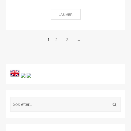
LÄS MER
1
2
3
→