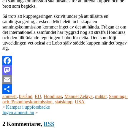
en sanningskommission ska tillsättas för att utreda kuppen och de
brott som begicks.
Så trots att kuppregeringen skrivit under på att tillsätta en
samlingsregering, avskeda Micheletti och skapa en
sanningskommission kommer inget av det att hända. Frågan är om
det internationella samfundet har ryggrad nog att straffa Honduras
och den tillträdande regeringen Lobo för detta. Den som följt
utvecklingen vet också att Lobo själv stödde kuppen när det begav
sig.
Facebook
Mastodon
Email
amnesti
,
bistånd
,
EU
,
Honduras
,
Manuel Zelaya
,
militär
,
Sannings-
Dela
och försoningskommission
,
statskupp
,
USA
«
Kämpar i uppförsbacke
Ingen amnesti än
»
2 Kommentarer,
RSS