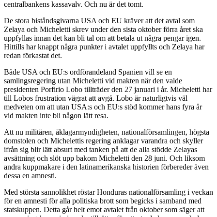
centralbankens kassavalv. Och nu är det tomt.
De stora biståndsgivarna USA och EU kräver att det avtal som
Zelaya och Micheletti skrev under den sista oktober förra året ska
uppfyllas innan det kan bli tal om att betala ut några pengar igen.
Hittills har knappt några punkter i avtalet uppfyllts och Zelaya har
redan förkastat det.
Både USA och EU:s ordförandeland Spanien vill se en
samlingsregering utan Micheletti vid makten när den valde
presidenten Porfirio Lobo tillträder den 27 januari i år. Micheletti har
till Lobos frustration vägrat att avgå. Lobo är naturligtvis väl
medveten om att utan USA:s och EU:s stöd kommer hans fyra år
vid makten inte bli någon lätt resa.
Att nu militären, åklagarmyndigheten, nationalförsamlingen, högsta
domstolen och Michelettis regering anklagar varandra och skyller
ifrån sig blir lätt absurt med tanken på att de alla stödde Zelayas
avsättning och slöt upp bakom Micheletti den 28 juni. Och liksom
andra kuppmakare i den latinamerikanska historien förbereder även
dessa en amnesti.
Med största sannolikhet röstar Honduras nationalförsamling i veckan
för en amnesti för alla politiska brott som begicks i samband med
statskuppen. Detta går helt emot avtalet från oktober som säger att