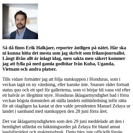
Så då finns Erik Halkjaer, reporter äntligen på nätet. Här ska
ni kunna hitta det mesta som jag skrivit som frilansjournalist.
Långt ifrån allt är inlagt idag, men sakta men säkert kommer
jag att fylla på med gamla godbitar från Kuba, Uganda,
Vietnam och andra platser.
Tills vidare fortsätter jag att följa statskuppen i Honduras, som i
veckan tagit en ny vändning, eller kanske inte. Snarare råder fortsatt
status quo och ett spel för gallerierna, som vi börjar bli vana vid efter
ett halvår av illegitimt styre. Honduras åklagarmyndighet bad i förra
veckan högsta domstolen att ställa landets militärledning inför rätta
för att olagligen ha kastat ut den valde presidenten Manuel Zelaya ur
landet i samband med statskuppen den 28 juni förra året.
Det var åklagarmyndigheten som den 29 juni meddelade att den i
hemlighet utfärdat en häktningsorder på Zelaya för bland annat
landsförräderi och maktmissbruk. Detta blev inte officiellt förrän