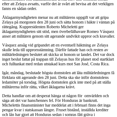
efter att Zelaya avsatts, varför det är svårt att bevisa att det verkligen
fanns en sådan order.
Åklagarmyndigheten menar nu att militärens uppgift var att gripa
Zelaya på morgonen den 28 juni och sätta honom i häkte i väntan på
rättegång. Kuppresidenten Roberto Micheletti ger
åklagarmyndigheten sitt stöd, men överbefälhavare Romeo Vásquez
anser att militären genom sitt agerande undvikit uppror och kravaller.
Vásquez ansåg vid gripandet att en eventuell häktning av Zelaya
skulle leda till upprorsstämning. Därför fattade han och resten av
militärledningen beslutet att skicka ut honom ur landet. Det var dock
inget beslut fattat på trappan till Zelayas hus för planet stod startklart
och fulltankat med redan utstakad kurs mot San José, Costa Rica.
Igår, måndag, beslutade högsta domstolen att låta militärledningen få
förklara sitt agerande den 28 juni. Detta ska ske inför domstolens
ledamöter på torsdag. Högsta domstolen gick inte med på att ställa
militärerna inför rätta, vilket åklagarna krävt.
Detta handlar om att desperat hänga ut någon för omvärlden och
säga att det var hans/hennes fel. För Honduras är bankrutt.
Michelettis finansminister har meddelat att i februari finns det inga
pengar kvar i statskassan längre. Fruset bistånd, inställda krediter
och lån har gjort att Honduras sedan i somras fått gräva i