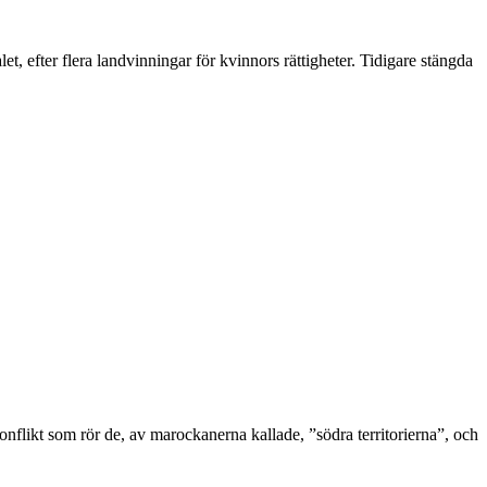
t, efter flera landvinningar för kvinnors rättigheter. Tidigare stängda
nflikt som rör de, av marockanerna kallade, ”södra territorierna”, och