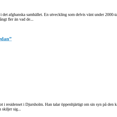
i det afghanska samhället. En utveckling som delvis vänt under 2000-tale
ngt fler än vad de...
sedan”
i residenset i Djursholm. Han talar öppenhjärtigt om sin syn på den ko
skiljer sig...