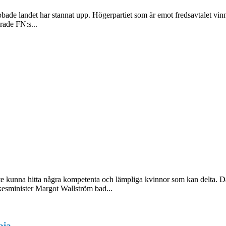
bbade landet har stannat upp. Högerpartiet som är emot fredsavtalet vi
erade FN:s...
inte kunna hitta några kompetenta och lämpliga kvinnor som kan delta. D
kesminister Margot Wallström bad...
bia