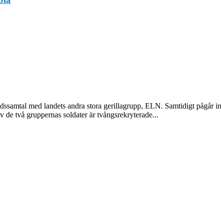
edssamtal med landets andra stora gerillagrupp, ELN. Samtidigt pågår int
v de två gruppernas soldater är tvångsrekryterade...