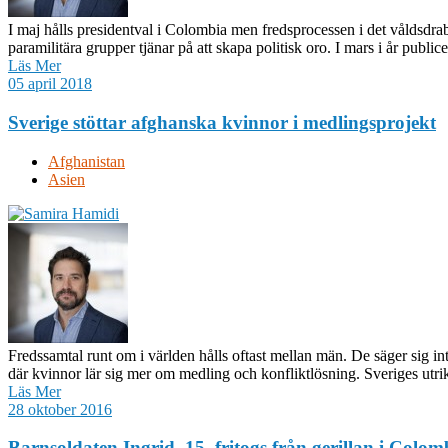
I maj hålls presidentval i Colombia men fredsprocessen i det våldsdra
paramilitära grupper tjänar på att skapa politisk oro. I mars i år public
Läs Mer
05 april 2018
Sverige stöttar afghanska kvinnor i medlingsprojekt
Afghanistan
Asien
Fredssamtal runt om i världen hålls oftast mellan män. De säger sig 
där kvinnor lär sig mer om medling och konfliktlösning. Sveriges utri
Läs Mer
28 oktober 2016
Barnsoldaten Ingrid, 15, fritogs från gerillan i Colom