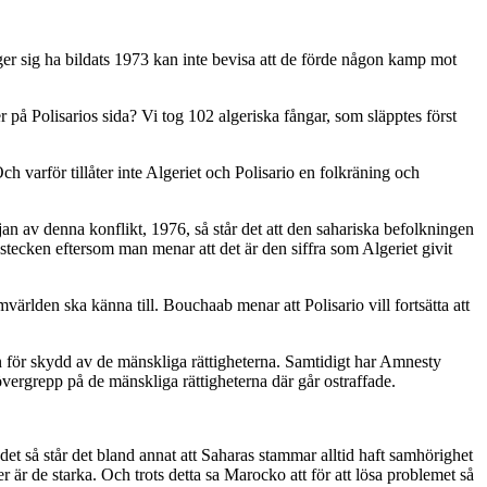
r sig ha bildats 1973 kan inte bevisa att de förde någon kamp mot
r på Polisarios sida? Vi tog 102 algeriska fångar, som släpptes först
 varför tillåter inte Algeriet och Polisario en folkräning och
n av denna konflikt, 1976, så står det att den sahariska befolkningen
tecken eftersom man menar att det är den siffra som Algeriet givit
mvärlden ska känna till. Bouchaab menar att Polisario vill fortsätta att
an för skydd av de mänskliga rättigheterna. Samtidigt har Amnesty
övergrepp på de mänskliga rättigheterna där går ostraffade.
et så står det bland annat att Saharas stammar alltid haft samhörighet
r de starka. Och trots detta sa Marocko att för att lösa problemet så