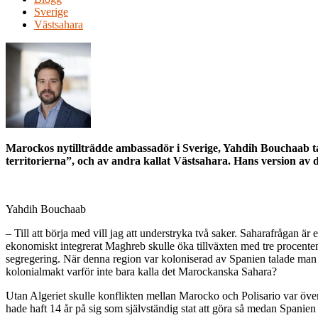
Sverige
Västsahara
Marockos nytillträdde ambassadör i Sverige, Yahdih Bouchaab tar
territorierna”, och av andra kallat Västsahara. Hans version av de
Yahdih Bouchaab
– Till att börja med vill jag att understryka två saker. Saharafrågan är
ekonomiskt integrerat Maghreb skulle öka tillväxten med tre procenten
segregering. När denna region var koloniserad av Spanien talade man
kolonialmakt varför inte bara kalla det Marockanska Sahara?
Utan Algeriet skulle konflikten mellan Marocko och Polisario var över
hade haft 14 år på sig som självständig stat att göra så medan Spanie