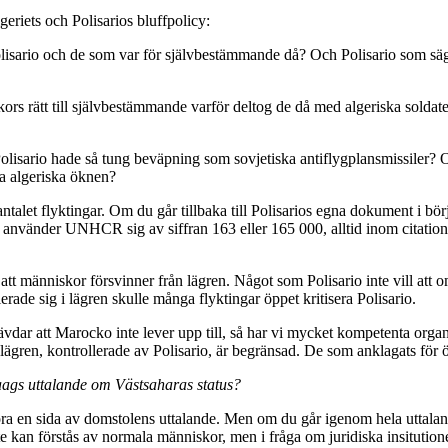
geriets och Polisarios bluffpolicy:
isario och de som var för självbestämmande då? Och Polisario som säge
skors rätt till självbestämmande varför deltog de då med algeriska soldate
lisario hade så tung beväpning som sovjetiska antiflygplansmissiler? Och
ra algeriska öknen?
et flyktingar. Om du går tillbaka till Polisarios egna dokument i börja
 använder UNHCR sig av siffran 163 eller 165 000, alltid inom citations
att människor försvinner från lägren. Något som Polisario inte vill att o
de sig i lägren skulle många flyktingar öppet kritisera Polisario.
 hävdar att Marocko inte lever upp till, så har vi mycket kompetenta org
i lägren, kontrollerade av Polisario, är begränsad. De som anklagats för 
aags uttalande om Västsaharas status?
öra en sida av domstolens uttalande. Men om du går igenom hela uttaland
n förstås av normala människor, men i fråga om juridiska insitutioner ä