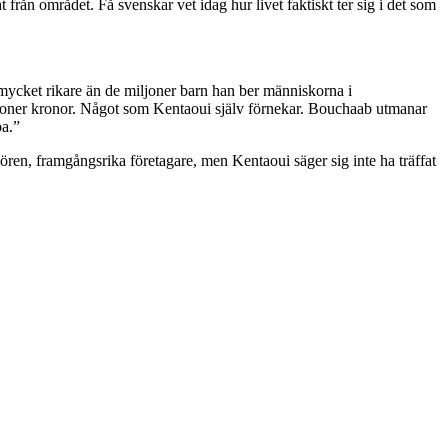
från området. Få svenskar vet idag hur livet faktiskt ter sig i det som
 mycket rikare än de miljoner barn han ber människorna i
iljoner kronor. Något som Kentaoui själv förnekar. Bouchaab utmanar
pa.”
n, framgångsrika företagare, men Kentaoui säger sig inte ha träffat