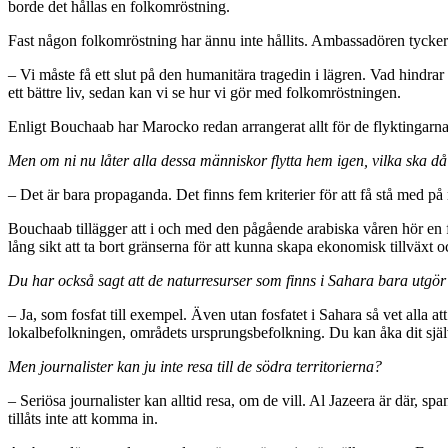
borde det hållas en folkomröstning.
Fast någon folkomröstning har ännu inte hållits. Ambassadören tycker id
– Vi måste få ett slut på den humanitära tragedin i lägren. Vad hind
ett bättre liv, sedan kan vi se hur vi gör med folkomröstningen.
Enligt Bouchaab har Marocko redan arrangerat allt för de flyktingarnas 
Men om ni nu låter alla dessa människor flytta hem igen, vilka ska d
– Det är bara propaganda. Det finns fem kriterier för att få stå med p
Bouchaab tillägger att i och med den pågående arabiska våren hör en f
lång sikt att ta bort gränserna för att kunna skapa ekonomisk tillväxt o
Du har också sagt att de naturresurser som finns i Sahara bara utgö
– Ja, som fosfat till exempel. Även utan fosfatet i Sahara så vet alla a
lokalbefolkningen, områdets ursprungsbefolkning. Du kan åka dit själv 
Men journalister kan ju inte resa till de södra territorierna?
– Seriösa journalister kan alltid resa, om de vill. Al Jazeera är där, 
tillåts inte att komma in.