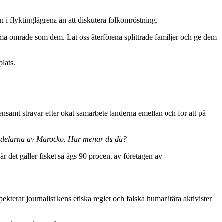
n i flyktinglägrena än att diskutera folkomröstning.
mma område som dem. Låt oss återförena splittrade familjer och ge dem
plats.
nsamt strävar efter ökat samarbete länderna emellan och för att på
rra delarna av Marocko. Hur menar du då?
när det gäller fisket så ägs 90 procent av företagen av
ekterar journalistikens etiska regler och falska humanitära aktivister