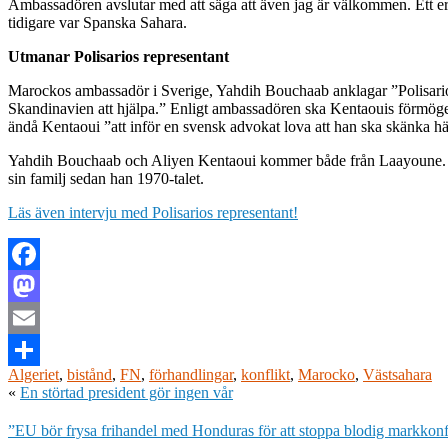
Ambassadören avslutar med att säga att även jag är välkommen. Ett erbju
tidigare var Spanska Sahara.
Utmanar Polisarios representant
Marockos ambassadör i Sverige, Yahdih Bouchaab anklagar ”Polisarios 
Skandinavien att hjälpa.” Enligt ambassadören ska Kentaouis förmögen
ändå Kentaoui ”att inför en svensk advokat lova att han ska skänka hälf
Yahdih Bouchaab och Aliyen Kentaoui kommer både från Laayoune. Bouc
sin familj sedan han 1970-talet.
Läs även intervju med Polisarios representant!
Facebook
Mastodon
Email
Algeriet
,
bistånd
,
FN
,
förhandlingar
,
konflikt
,
Marocko
,
Västsahara
Dela
«
En störtad president gör ingen vår
”EU bör frysa frihandel med Honduras för att stoppa blodig markkonf