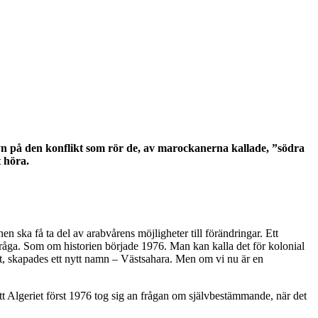
yn på den konflikt som rör de, av marockanerna kallade, ”södra
t höra.
en ska få ta del av arabvårens möjligheter till förändringar. Ett
 fråga. Som om historien började 1976. Man kan kalla det för kolonial
, skapades ett nytt namn – Västsahara. Men om vi nu är en
t Algeriet först 1976 tog sig an frågan om självbestämmande, när det