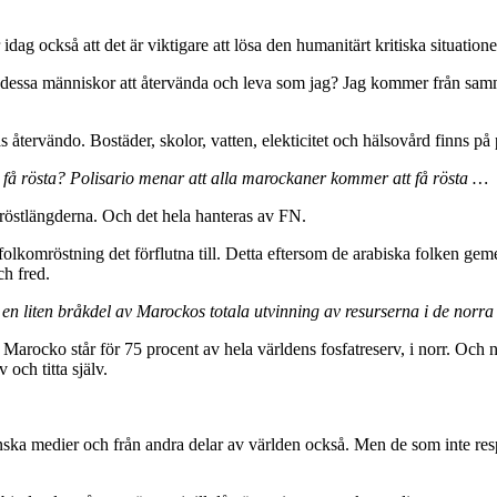
ag också att det är viktigare att lösa den humanitärt kritiska situatione
rar dessa människor att återvända och leva som jag? Jag kommer från sa
återvändo. Bostäder, skolor, vatten, elekticitet och hälsovård finns på 
å få rösta? Polisario menar att alla marockaner kommer att få rösta …
å röstlängderna. Och det hela hanteras av FN.
olkomröstning det förflutna till. Detta eftersom de arabiska folken geme
ch fred.
r en liten bråkdel av Marockos totala utvinning av resurserna i de no
tt Marocko står för 75 procent av hela världens fosfatreserv, i norr. Och 
och titta själv.
spanska medier och från andra delar av världen också. Men de som inte resp