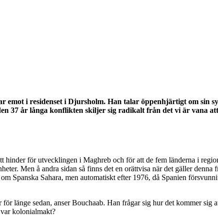
 emot i residenset i Djursholm. Han talar öppenhjärtigt om sin s
n 37 år långa konflikten skiljer sig radikalt från det vi är vana at
 ett hinder för utvecklingen i Maghreb och för att de fem länderna i region
heter. Men å andra sidan så finns det en orättvisa när det gäller denna
 om Spanska Sahara, men automatiskt efter 1976, då Spanien försvunnit
 för länge sedan, anser Bouchaab. Han frågar sig hur det kommer sig at
n var kolonialmakt?