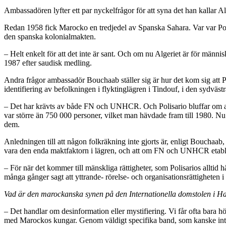
Ambassadören lyfter ett par nyckelfrågor för att syna det han kallar Al
Redan 1958 fick Marocko en tredjedel av Spanska Sahara. Var var Pol
den spanska kolonialmakten.
– Helt enkelt för att det inte är sant. Och om nu Algeriet är för männi
1987 efter saudisk medling.
Andra frågor ambassadör Bouchaab ställer sig är hur det kom sig att Po
identifiering av befolkningen i flyktinglägren i Tindouf, i den sydväst
– Det har krävts av både FN och UNHCR. Och Polisario bluffar om antal
var större än 750 000 personer, vilket man hävdade fram till 1980. Nu
dem.
Anledningen till att någon folkräkning inte gjorts är, enligt Bouchaab, 
vara den enda maktfaktorn i lägren, och att om FN och UNHCR etablera
– För när det kommer till mänskliga rättigheter, som Polisarios alltid
många gånger sagt att yttrande- rörelse- och organisationsrättigheten 
Vad är den marockanska synen på den Internationella domstolen i H
– Det handlar om desinformation eller mystifiering. Vi får ofta bara h
med Marockos kungar. Genom väldigt specifika band, som kanske inte ka