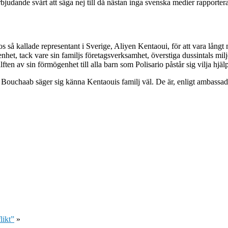
dande svårt att säga nej till då nästan inga svenska medier rapporterat 
så kallade representant i Sverige, Aliyen Kentaoui, för att vara långt
het, tack vare sin familjs företagsverksamhet, överstiga dussintals m
ten av sin förmögenhet till alla barn som Polisario påstår sig vilja hjäl
haab säger sig känna Kentaouis familj väl. De är, enligt ambassadöre
likt”
»