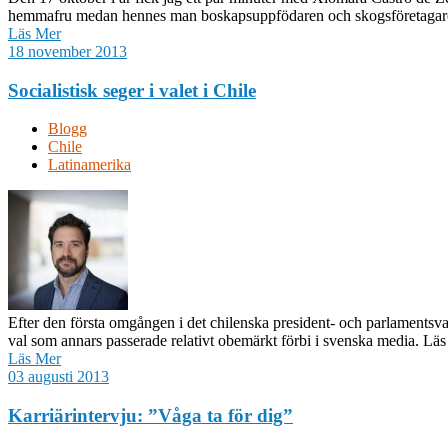
hemmafru medan hennes man boskapsuppfödaren och skogsföretagaren 
Läs Mer
18 november 2013
Socialistisk seger i valet i Chile
Blogg
Chile
Latinamerika
Efter den första omgången i det chilenska president- och parlamentsva
val som annars passerade relativt obemärkt förbi i svenska media. Läs
Läs Mer
03 augusti 2013
Karriärintervju: ”Våga ta för dig”