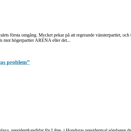
tvalets första omgång. Mycket pekar på att regerande vänsterpartiet, o
lls mot högerpartier ARENA eller det...
ras problem”
Zelaya, presidentkandidat för Libre, i Honduras presidentval söndage