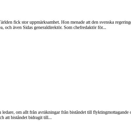
lden fick stor uppmärksamhet. Hon menade att den svenska regeringens
a, och även Sidas generaldirektör. Som chefredaktör för...
edare, om allt från avräkningar från biståndet till flyktingmottagande o
 att biståndet bidragit till...