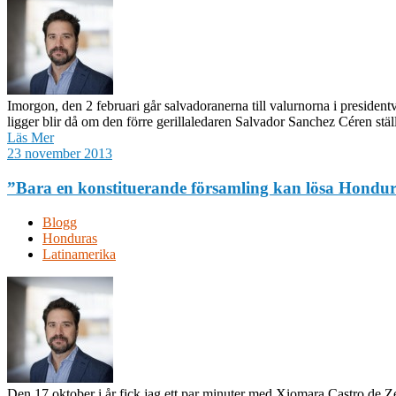
Imorgon, den 2 februari går salvadoranerna till valurnorna i presiden
ligger blir då om den förre gerillaledaren Salvador Sanchez Céren stä
Läs Mer
23 november 2013
”Bara en konstituerande församling kan lösa Hondu
Blogg
Honduras
Latinamerika
Den 17 oktober i år fick jag ett par minuter med Xiomara Castro de 