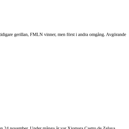
ch tidigare gerillan, FMLN vinner, men först i andra omgång. Avgörande
n den 24 november. Under många år var Xiomara Castro de Zelaya