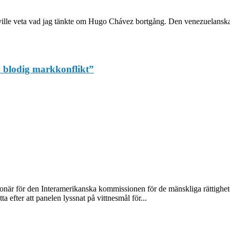
ille veta vad jag tänkte om Hugo Chávez bortgång. Den venezuelanska pr
a blodig markkonflikt”
ionär för den Interamerikanska kommissionen för de mänskliga rättighete
a efter att panelen lyssnat på vittnesmål för...