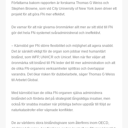
Författarna bakom rapporten är forskarna Thomas G Weiss och
Stephen Browne, som vid City University of New York även driver ett
projekt för att göra FN mer effektivt.
De varnar för att när givarna öronmärker allt mer av sitt stöd till FN
gör det hela FN-systemet svåradministrerat och ineffektivt.
– Kärnstöd ger FN större flexibilitet och möjlighet att agera snabbt.
Det är särskilt viktigt för de organ som jobbar med humanitärt
bistånd, som WFP, UNHCR och Unicef. Men när fler väljer att
öronmärka sitt bistånd till FN leder det till mer administration och att
de olika FN-organens verksamheter splittras och överlappar
varandra. Det ökar risken för dubbelarbete, säger Thomas G Weiss
till Arbetet Global.
Med kärnstöd kan de olika FN-organen själva administrera
biståndet och fördela det på strategiskt långsiktiga insatser, men
också för snabba insatser när plötsliga behov uppstår till följd av
naturkatastrofer eller väpnade konflikter.
De av världens stora biståndsgivare som återfinns inom OECD,