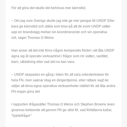
För att göra det skulle det behövas mer kärnstöd.
– Om jag vore Sverige skulle jag inte ge mer pengar till UNDP. Eller
bara ge kärnstöd och ställa som krav på att de inom UNDP sätter
upp en brandvägg mellan sin koordinerande och sin operativa
roll, säger Thomas G Weiss.
Han anser att det inte finns någon komperativ fördel i att låta UNDP
ägna sig åt operativ verksamhet i frågor som rör vatten, santitet,
barn, utbildning eller vad det nu kan vara.
– UNDP skapades en gång i tiden för att vara orkesterledare för
hela FN, men saknar idag en dirigentpinne, eller rättare sagt de
väljer att driva egna operativa verksamheter istället för att låta andra
FN-organ göra det.
I rapporten ifrågasätter Thomas G Weiss och Stephen Browne även
givarnas beteende att genom FN ge stöd till, vad författarna kallar,
”hjärtefrågor”.