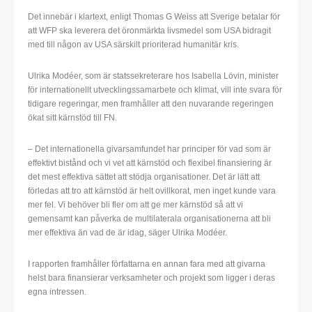
Det innebär i klartext, enligt Thomas G Weiss att Sverige betalar för
att WFP ska leverera det öronmärkta livsmedel som USA bidragit
med till någon av USA särskilt prioriterad humanitär kris.
Ulrika Modéer, som är statssekreterare hos Isabella Lövin, minister
för internationellt utvecklingssamarbete och klimat, vill inte svara för
tidigare regeringar, men framhåller att den nuvarande regeringen
ökat sitt kärnstöd till FN.
– Det internationella givarsamfundet har principer för vad som är
effektivt bistånd och vi vet att kärnstöd och flexibel finansiering är
det mest effektiva sättet att stödja organisationer. Det är lätt att
förledas att tro att kärnstöd är helt ovillkorat, men inget kunde vara
mer fel. Vi behöver bli fler om att ge mer kärnstöd så att vi
gemensamt kan påverka de multilaterala organisationerna att bli
mer effektiva än vad de är idag, säger Ulrika Modéer.
I rapporten framhåller författarna en annan fara med att givarna
helst bara finansierar verksamheter och projekt som ligger i deras
egna intressen.