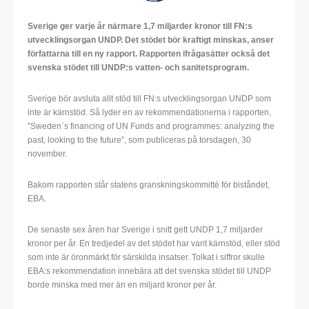
Sverige ger varje år närmare 1,7 miljarder kronor till FN:s
utvecklingsorgan UNDP. Det stödet bör kraftigt minskas, anser
författarna till en ny rapport. Rapporten ifrågasätter också det
svenska stödet till UNDP:s vatten- och sanitetsprogram.
Sverige bör avsluta allt stöd till FN:s utvecklingsorgan UNDP som
inte är kärnstöd. Så lyder en av rekommendationerna i rapporten,
”Sweden`s financing of UN Funds and programmes: analyzing the
past, looking to the future”, som publiceras på torsdagen, 30
november.
Bakom rapporten står statens granskningskommitté för biståndet,
EBA.
De senaste sex åren har Sverige i snitt gett UNDP 1,7 miljarder
kronor per år. En tredjedel av det stödet har varit kärnstöd, eller stöd
som inte är öronmärkt för särskilda insatser. Tolkat i siffror skulle
EBA:s rekommendation innebära att det svenska stödet till UNDP
borde minska med mer än en miljard kronor per år.