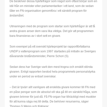
De beskriver dessa hjärtefrågor som något som oftast börjar som en
idé från en minister eller parlamentariker i ett land, som de sedan
låter en FN-organisation genomföra i ett särskilt program för
ändamålet.
Utmaningen med de program som startar som hjärtefrågor är att få
andra givare anser dem vara lika viktiga. Det gör att programmen
bara finansieras av i stort sett en givare.
Som exempel på ett svenskt hjärteprojekt tar rapportförfattarna
UNDP:s vattenprogram som 1997 startades på initiativ av Sveriges
dåvarande biståndsminister, Pierre Schori (S).
Sedan dess har Sverige varit den mest trogna och enskilt största
givaren. Enligt rapporten bestod hela programmets personalstyrka
under en period av enbart svenskar.
– Det är tyvärr allt vanligare att enskilda givare kommer till FN med
en påse pengar som de absolut vill ska gå till en särskild fråga, som
givaren brinner för just då. Få FN-organ har tillräckligt med muskler
för att kunna säga nej till detta. De behöver resurserna, säger
Thomas G Weiss och förklarar: