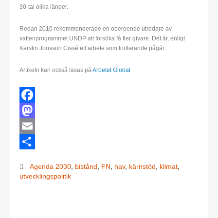
30-tal olika länder.
Redan 2010 rekommenderade en oberoende utredare av
vattenprogrammet UNDP att försöka få fler givare. Det är, enligt
Kerstin Jonsson Cissé ett arbete som fortfarande pågår.
Artikeln kan också läsas på
Arbetet Global
Facebook
Mastodon
Email
Dela
Agenda 2030
,
bistånd
,
FN
,
hav
,
kärnstöd
,
klimat
,
utvecklingspolitik