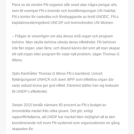
Flera av de mindre FN-organen står snart utan några pengar alls,
som till exempel FN:s boende och bosättningsorgan UN Habitat,
FN:s kontor för narkotika och förebyggande av brott UNODC, FN:s
kapitalinvesteringsfond UNCDF och kvinnofonden UN Women.
– Frågan är visserligen om alla dessa små organ och program
behövs. Man skulle behöva utreda deras effektivitet. FN behöver
inte fler organ, utan färre, och ibland känns det som att man skapar
ett nytt organ eller program för varje nytt problem, säger Thomas G
Weiss.
Själv framhåller Thomas G Weiss FN:s barnfond, Unicef,
flyktingorganet UNHCR och även WFP som effektiva organ där
varje satsad krona ger god effekt. Däremot ställer han sig tveksam
till UNDP:s effektivitet.
Sedan 2010 består närmare 80 procent av FN:s budget av
öronmärkta medel från olika givare. Det gör, enligt
rapportförfattarna, att UNDP har mycket liten möjlighet att ta den
koordinerande roll inom FN-systemet som organisationen en gång
skapades för.