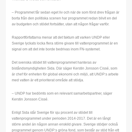
– Programmet får sedan eget liv och när de som först drev frågan är
borta från den politiska scenen har programmet redan blivit en del
av budgeten och stödet fortsätter, utan att någon frågar varför.
Rapportförfattarna menar att det faktum att varken UNDP eller
Sverige lyckats locka flera större givare till vattenprogrammet är en
signal om att det inte borde bedrivas inom FN-systemet.
Det svenska stödet till vattenprogrammet hanteras av
biståndsmyndigheten Sida. Där säger Kerstin Jonsson Cissé, som
är chef för enheten för global ekonomi och miljö, att UNDP:s arbete
med vatten är ett prioriterat område att stödja.
– UNDP har bedömts som en relevant samarbetspartner, säger
Kerstin Jonsson Cissé.
Enligt Sida står Sverige för sju procent av stödet till
vattenprogrammet under perioden 2014-2017. Det är en långt
större andel än någon annan enskild givare. Sverige stödjer också
programmet genom UNDP:s gröna fond, som består av stöd från ett