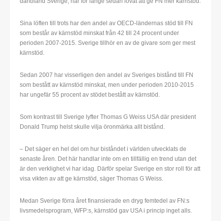
däribland Sverige, har för länge sedan lovat att ge FN mer kärnstöd.
Sina löften till trots har den andel av OECD-ländernas stöd till FN
som består av kärnstöd minskat från 42 till 24 procent under
perioden 2007-2015. Sverige tillhör en av de givare som ger mest
kärnstöd.
Sedan 2007 har visserligen den andel av Sveriges bistånd till FN
som bestått av kärnstöd minskat, men under perioden 2010-2015
har ungefär 55 procent av stödet bestått av kärnstöd.
Som kontrast till Sverige lyfter Thomas G Weiss USA där president
Donald Trump helst skulle vilja öronmärka allt bistånd.
– Det säger en hel del om hur biståndet i världen utvecklats de
senaste åren. Det här handlar inte om en tillfällig en trend utan det
är den verklighet vi har idag. Därför spelar Sverige en stor roll för att
visa vikten av att ge kärnstöd, säger Thomas G Weiss.
Medan Sverige förra året finansierade en dryg femtedel av FN:s
livsmedelsprogram, WFP:s, kärnstöd gav USA i princip inget alls.