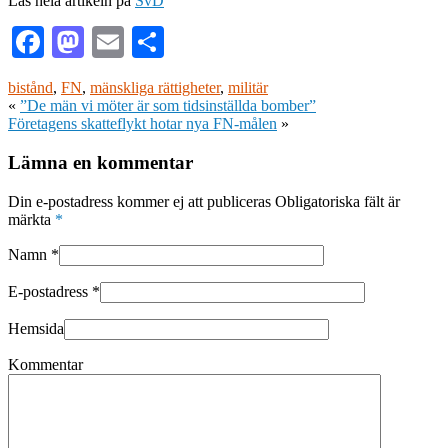
Läs hela artikeln på
SvD
Facebook
Mastodon
Email
Dela
bistånd
,
FN
,
mänskliga rättigheter
,
militär
«
”De män vi möter är som tidsinställda bomber”
Företagens skatteflykt hotar nya FN-målen
»
Lämna en kommentar
Din e-postadress kommer ej att publiceras Obligatoriska fält är
märkta
*
Namn
*
E-postadress
*
Hemsida
Kommentar