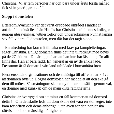
Christina. Vi är fem personer här och bara under årets första månad
fick vi in ytterligare tio fall.
Stopp i domstolen
Eftersom Ayacucho var det värst drabbade området i landet är
antalet fall också flest här. Hittills har Christina och hennes kollegor
genom utgrävningar, vittnesförhör och undersökningar kunnat lämna
sex fall vidare till domstolen, men där har det tagit stopp.
– En utredning har kommit tillbaka med krav på kompletteringar,
säger Christina. Enligt domaren finns det inte tillräckligt med bevis
på de 27 sidorna. Det är uppenbart att han inte har läst dem, för allt
finns där. Han är bara rädd. En general är en av de anklagade.
Dessutom är få domare i vårt land utbildade i humanitära brott.
Flera enskilda organisationer och de anhöriga till offrena har krävt
att domaren byts ut. Högsta domstolen har meddelat att den ska gå
dem till mötes. Så småningom ska en ny domare tillsättas genom val,
en domare med kunskap om de mänskliga rättigheterna.
Christina är övertygad om att minst ett fall kommer att nå domstol
detta år. Om det skulle leda till dom skulle det vara en stor seger, inte
bara för offren och deras anhöriga, utan även för den peruanska
rättvisan och de mänskliga rättigheterna.