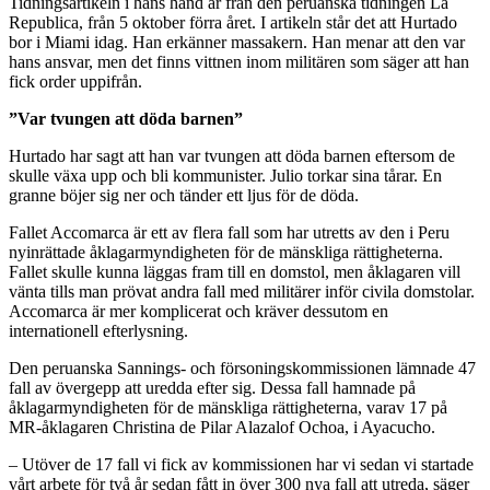
Tidningsartikeln i hans hand är från den peruanska tidningen La
Republica, från 5 oktober förra året. I artikeln står det att Hurtado
bor i Miami idag. Han erkänner massakern. Han menar att den var
hans ansvar, men det finns vittnen inom militären som säger att han
fick order uppifrån.
”Var tvungen att döda barnen”
Hurtado har sagt att han var tvungen att döda barnen eftersom de
skulle växa upp och bli kommunister. Julio torkar sina tårar. En
granne böjer sig ner och tänder ett ljus för de döda.
Fallet Accomarca är ett av flera fall som har utretts av den i Peru
nyinrättade åklagarmyndigheten för de mänskliga rättigheterna.
Fallet skulle kunna läggas fram till en domstol, men åklagaren vill
vänta tills man prövat andra fall med militärer inför civila domstolar.
Accomarca är mer komplicerat och kräver dessutom en
internationell efterlysning.
Den peruanska Sannings- och försoningskommissionen lämnade 47
fall av övergepp att uredda efter sig. Dessa fall hamnade på
åklagarmyndigheten för de mänskliga rättigheterna, varav 17 på
MR-åklagaren Christina de Pilar Alazalof Ochoa, i Ayacucho.
– Utöver de 17 fall vi fick av kommissionen har vi sedan vi startade
vårt arbete för två år sedan fått in över 300 nya fall att utreda, säger