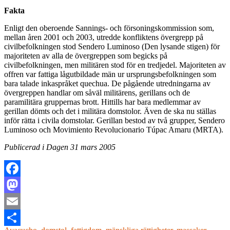
Fakta
Enligt den oberoende Sannings- och försoningskommission som,
mellan åren 2001 och 2003, utredde konfliktens övergrepp på
civilbefolkningen stod Sendero Luminoso (Den lysande stigen) för
majoriteten av alla de övergreppen som begicks på
civilbefolkningen, men militären stod för en tredjedel. Majoriteten av
offren var fattiga lågutbildade män ur ursprungsbefolkningen som
bara talade inkaspråket quechua. De pågående utredningarna av
övergreppen handlar om såväl militärens, gerillans och de
paramilitära gruppernas brott. Hittills har bara medlemmar av
gerillan dömts och det i militära domstolor. Även de ska nu ställas
inför rätta i civila domstolar. Gerillan bestod av två grupper, Sendero
Luminoso och Movimiento Revolucionario Túpac Amaru (MRTA).
Publicerad i Dagen 31 mars 2005
Facebook
Mastodon
Email