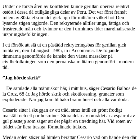
Under de första åren av konflikten kunde gerillan operera relativt
ostört i dessa då otillgängliga delar av Peru. Det var först framåt
miten av 80-talet som det gick upp för militären vilket hot Den
lysande stigen utgjorde. Den rekryterade alltfler unga, fattiga och
frustrerade män och kvinnor ur den i urminnes tider marginaliserade
ursprungsbefolkningen.
I ett försök att slå ut en påstådd rekryteringsbas för gerillan gick
militären, den 14 augusti 1985, in i Accomarca. De följande
timmarna genomförde de kanske den värsta massaker på
civilbefolkningen som den peruanska militären genomfört i modern
tid.
”Jag hörde skrik”
– De samlade alla människor här, i mitt hus, säger Cesario Balboa de
la Cruz, 68 år. Jag hörde skrik och skottlossning, granater som
exploderade. När jag kom tillbaka brann huset och alla var döda.
Cesario sitter i skuggan av ett träd, strax intill ett grönt frodigt
majsfält och ett par husruiner. Stora delar av området är avspärrat av
gul plasttejp som säger att det pågår en utredning här. Vid roten av
trädet står flera trasiga, förmultnade träkors.
Medan solen stiger på himlen berättar Cesario vad om hände den där