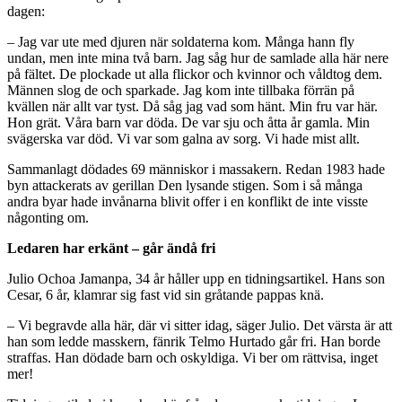
dagen:
– Jag var ute med djuren när soldaterna kom. Många hann fly
undan, men inte mina två barn. Jag såg hur de samlade alla här nere
på fältet. De plockade ut alla flickor och kvinnor och våldtog dem.
Männen slog de och sparkade. Jag kom inte tillbaka förrän på
kvällen när allt var tyst. Då såg jag vad som hänt. Min fru var här.
Hon grät. Våra barn var döda. De var sju och åtta år gamla. Min
svägerska var död. Vi var som galna av sorg. Vi hade mist allt.
Sammanlagt dödades 69 människor i massakern. Redan 1983 hade
byn attackerats av gerillan Den lysande stigen. Som i så många
andra byar hade invånarna blivit offer i en konflikt de inte visste
någonting om.
Ledaren har erkänt – går ändå fri
Julio Ochoa Jamanpa, 34 år håller upp en tidningsartikel. Hans son
Cesar, 6 år, klamrar sig fast vid sin gråtande pappas knä.
– Vi begravde alla här, där vi sitter idag, säger Julio. Det värsta är att
han som ledde masskern, fänrik Telmo Hurtado går fri. Han borde
straffas. Han dödade barn och oskyldiga. Vi ber om rättvisa, inget
mer!