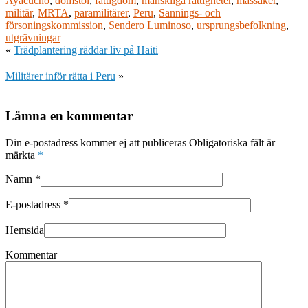
Ayacucho
,
domstol
,
fattigdom
,
mänskliga rättigheter
,
massaker
,
Dela
militär
,
MRTA
,
paramilitärer
,
Peru
,
Sannings- och
försoningskommission
,
Sendero Luminoso
,
ursprungsbefolkning
,
utgrävningar
«
Trädplantering räddar liv på Haiti
Militärer inför rätta i Peru
»
Lämna en kommentar
Din e-postadress kommer ej att publiceras Obligatoriska fält är
märkta
*
Namn
*
E-postadress
*
Hemsida
Kommentar