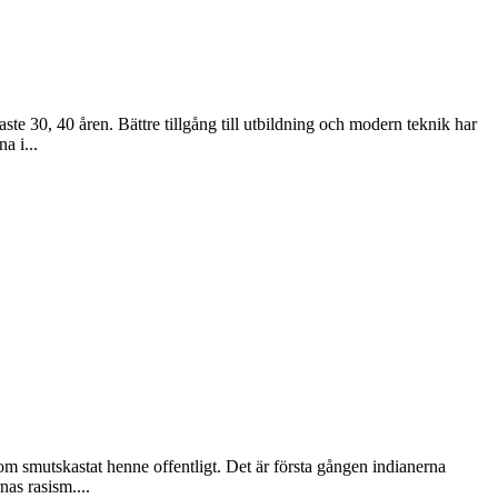
e 30, 40 åren. Bättre tillgång till utbildning och modern teknik har
a i...
m smutskastat henne offentligt. Det är första gången indianerna
as rasism....