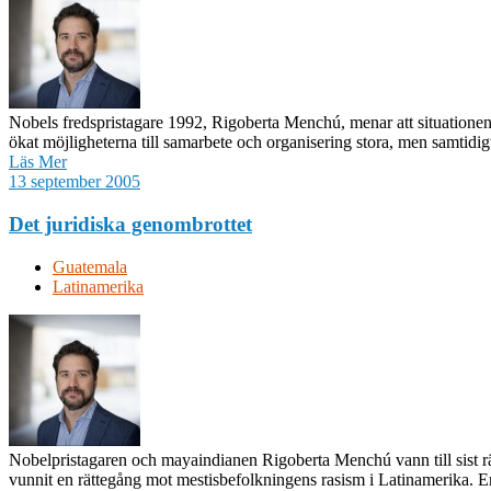
Nobels fredspristagare 1992, Rigoberta Menchú, menar att situationen 
ökat möjligheterna till samarbete och organisering stora, men samtidigt
Läs Mer
13 september 2005
Det juridiska genombrottet
Guatemala
Latinamerika
Nobelpristagaren och mayaindianen Rigoberta Menchú vann till sist rä
vunnit en rättegång mot mestisbefolkningens rasism i Latinamerika. Eri