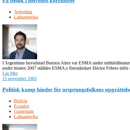
På besök i helvetets korridorer
Argentina
Latinamerika
I Argentinas huvudstad Buenos Aires var ESMA under militärdiktatur
under hösten 2007 ställdes ESMA:s föreståndare Héctor Febres inför 
Läs Mer
15 november 2005
Politisk kamp hinder för ursprungsfolkens upprättels
Bolivia
Ecuador
Guatemala
Latinamerika