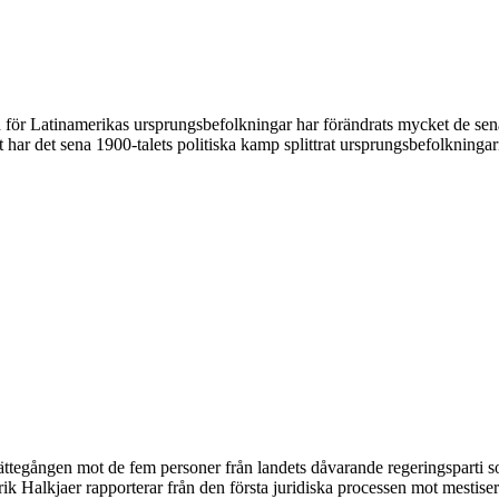
för Latinamerikas ursprungsbefolkningar har förändrats mycket de senast
 har det sena 1900-talets politiska kamp splittrat ursprungsbefolkningarn
ttegången mot de fem personer från landets dåvarande regeringsparti so
k Halkjaer rapporterar från den första juridiska processen mot mestisern