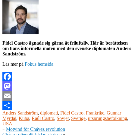
Fidel Castro ägnade sig gärna åt friluftsliv. Här är berättelsen
om hans informella möten med den svenske diplomaten Anders
Sandström.
Läs mer på
Fokus hemsida.
Facebook
Mastodon
Email
Anders Sandström
,
diplomati
,
Fidel Castro
,
Frankrike
,
Gunnar
Dela
Myrdal
,
Kuba
,
Raúl Castro
,
Sovjet
,
Sverige
,
ursprungsbefolkning
,
USA
«
Motvind för Chávez revolution
Chávez oljepolitik klarar krisen
»