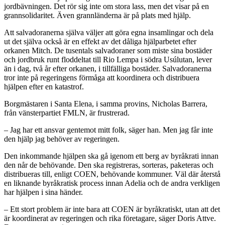
jordbävningen. Det rör sig inte om stora lass, men det visar på en
grannsolidaritet. Även grannländerna är på plats med hjälp.
Att salvadoranerna själva väljer att göra egna insamlingar och dela
ut det själva också är en effekt av det dåliga hjälparbetet efter
orkanen Mitch. De tusentals salvadoraner som miste sina bostäder
och jordbruk runt floddeltat till Rio Lempa i södra Usúlutan, lever
än i dag, två år efter orkanen, i tillfälliga bostäder. Salvadoranerna
tror inte på regeringens förmåga att koordinera och distribuera
hjälpen efter en katastrof.
Borgmästaren i Santa Elena, i samma provins, Nicholas Barrera,
från vänsterpartiet FMLN, är frustrerad.
– Jag har ett ansvar gentemot mitt folk, säger han. Men jag får inte
den hjälp jag behöver av regeringen.
Den inkommande hjälpen ska gå igenom ett berg av byråkrati innan
den når de behövande. Den ska registreras, sorteras, paketeras och
distribueras till, enligt COEN, behövande kommuner. Väl där återstå
en liknande byråkratisk process innan Adelia och de andra verkligen
har hjälpen i sina händer.
– Ett stort problem är inte bara att COEN är byråkratiskt, utan att det
är koordinerat av regeringen och rika företagare, säger Doris Attve.