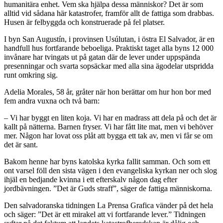
humanitära enhet. Vem ska hjälpa dessa människor? Det är som
alltid vid sådana här katastrofer, framför allt de fattiga som drabbas.
Husen är felbyggda och konstruerade på fel platser.
I byn San Augustín, i provinsen Usúlutan, i östra El Salvador, är en
handfull hus fortfarande beboeliga. Praktiskt taget alla byns 12 000
invånare har tvingats ut på gatan där de lever under uppspända
presenningar och svarta sopsäckar med alla sina ägodelar utspridda
runt omkring sig.
Adelia Morales, 58 år, gråter när hon berättar om hur hon bor med
fem andra vuxna och två barn:
– Vi har byggt en liten koja. Vi har en madrass att dela på och det är
kallt på nätterna. Barnen fryser. Vi har fått lite mat, men vi behöver
mer. Någon har lovat oss plåt att bygga ett tak av, men vi får se om
det är sant.
Bakom henne har byns katolska kyrka fallit samman. Och som ett
ont varsel föll den sista vägen i den evangeliska kyrkan ner och slog
ihjäl en bedjande kvinna i ett efterskalv någon dag efter
jordbävningen. ”Det är Guds straff”, säger de fattiga människorna.
Den salvadoranska tidningen La Prensa Grafica vänder på det hela
och säger: ”Det är ett mirakel att vi fortfarande lever.” Tidningen