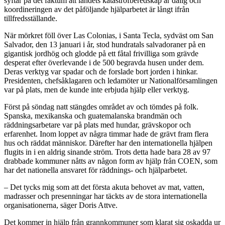
syftar på det faktum att landets katastrofberedskap är dålig och
koordineringen av det påföljande hjälparbetet är långt ifrån
tillfredsställande.
När mörkret föll över Las Colonias, i Santa Tecla, sydväst om San
Salvador, den 13 januari i år, stod hundratals salvadoraner på en
gigantisk jordhög och glodde på ett fåtal frivilliga som grävde
desperat efter överlevande i de 500 begravda husen under dem.
Deras verktyg var spadar och de forslade bort jorden i hinkar.
Presidenten, chefsåklagaren och ledamöter ur Nationalförsamlingen
var på plats, men de kunde inte erbjuda hjälp eller verktyg.
Först på söndag natt stängdes området av och tömdes på folk.
Spanska, mexikanska och guatemalanska brandmän och
räddningsarbetare var på plats med hundar, grävskopor och
erfarenhet. Inom loppet av några timmar hade de grävt fram flera
hus och räddat människor. Därefter har den internationella hjälpen
flugits in i en aldrig sinande ström. Trots detta hade bara 28 av 97
drabbade kommuner nåtts av någon form av hjälp från COEN, som
har det nationella ansvaret för räddnings- och hjälparbetet.
– Det tycks mig som att det första akuta behovet av mat, vatten,
madrasser och presenningar har täckts av de stora internationella
organisationerna, säger Doris Attve.
Det kommer in hjälp från grannkommuner som klarat sig oskadda ur