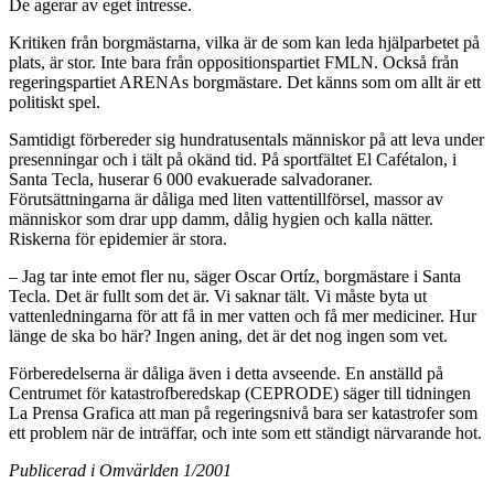
De agerar av eget intresse.
Kritiken från borgmästarna, vilka är de som kan leda hjälparbetet på
plats, är stor. Inte bara från oppositionspartiet FMLN. Också från
regeringspartiet ARENAs borgmästare. Det känns som om allt är ett
politiskt spel.
Samtidigt förbereder sig hundratusentals människor på att leva under
presenningar och i tält på okänd tid. På sportfältet El Cafétalon, i
Santa Tecla, huserar 6 000 evakuerade salvadoraner.
Förutsättningarna är dåliga med liten vattentillförsel, massor av
människor som drar upp damm, dålig hygien och kalla nätter.
Riskerna för epidemier är stora.
– Jag tar inte emot fler nu, säger Oscar Ortíz, borgmästare i Santa
Tecla. Det är fullt som det är. Vi saknar tält. Vi måste byta ut
vattenledningarna för att få in mer vatten och få mer mediciner. Hur
länge de ska bo här? Ingen aning, det är det nog ingen som vet.
Förberedelserna är dåliga även i detta avseende. En anställd på
Centrumet för katastrofberedskap (CEPRODE) säger till tidningen
La Prensa Grafica att man på regeringsnivå bara ser katastrofer som
ett problem när de inträffar, och inte som ett ständigt närvarande hot.
Publicerad i Omvärlden 1/2001