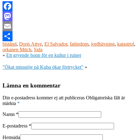
Facebook
Mastodon
Email
bistånd
,
Doris Attve
,
El Salvador
,
fattigdom
,
jordbävning
,
katastrof
,
Dela
orkanen Mitch
,
Sida
«
Ett gryende hopp för en kultur i ruiner
”Ökat missnöje på Kuba ökar förtrycket”
»
Lämna en kommentar
Din e-postadress kommer ej att publiceras Obligatoriska fält är
märkta
*
Namn
*
E-postadress
*
Hemsida