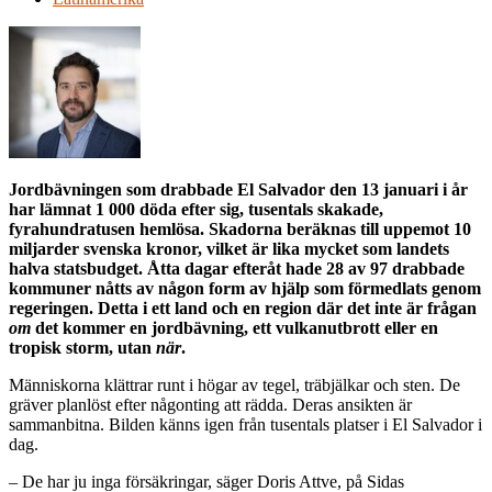
Jordbävningen som drabbade El Salvador den 13 januari i år
har lämnat 1 000 döda efter sig, tusentals skakade,
fyrahundratusen hemlösa. Skadorna beräknas till uppemot 10
miljarder svenska kronor, vilket är lika mycket som landets
halva statsbudget. Åtta dagar efteråt hade 28 av 97 drabbade
kommuner nåtts av någon form av hjälp som förmedlats genom
regeringen. Detta i ett land och en region där det inte är frågan
om
det kommer en jordbävning, ett vulkanutbrott eller en
tropisk storm, utan
när
.
Människorna klättrar runt i högar av tegel, träbjälkar och sten. De
gräver planlöst efter någonting att rädda. Deras ansikten är
sammanbitna. Bilden känns igen från tusentals platser i El Salvador i
dag.
– De har ju inga försäkringar, säger Doris Attve, på Sidas