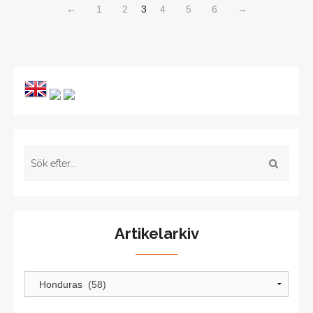
←
1
2
3
4
5
6
→
Artikelarkiv
Artikelarkiv