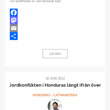
och straffriheten är i det närmaste total.
Facebook
Mastodon
Email
Dela
LÄS MER
18 JUNI 2012
Jordkonflikten i Honduras långt ifrån över
HONDURAS
LATINAMERIKA