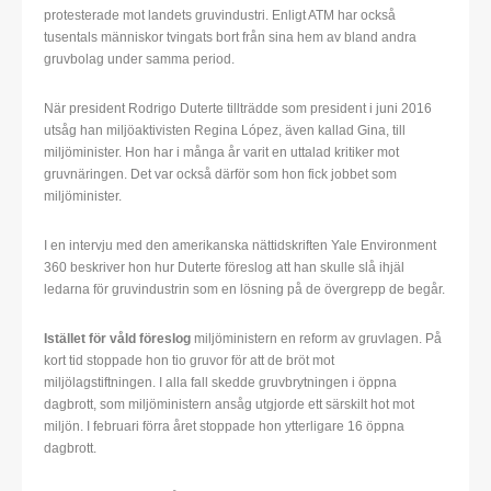
protesterade mot landets gruvindustri. Enligt ATM har också
tusentals människor tvingats bort från sina hem av bland andra
gruvbolag under samma period.
När president Rodrigo Duterte tillträdde som president i juni 2016
utsåg han miljöaktivisten Regina López, även kallad Gina, till
miljöminister. Hon har i många år varit en uttalad kritiker mot
gruvnäringen. Det var också därför som hon fick jobbet som
miljöminister.
I en intervju med den amerikanska nättidskriften Yale Environment
360 beskriver hon hur Duterte föreslog att han skulle slå ihjäl
ledarna för gruvindustrin som en lösning på de övergrepp de begår.
Istället för våld föreslog
miljöministern en reform av gruvlagen. På
kort tid stoppade hon tio gruvor för att de bröt mot
miljölagstiftningen. I alla fall skedde gruvbrytningen i öppna
dagbrott, som miljöministern ansåg utgjorde ett särskilt hot mot
miljön. I februari förra året stoppade hon ytterligare 16 öppna
dagbrott.