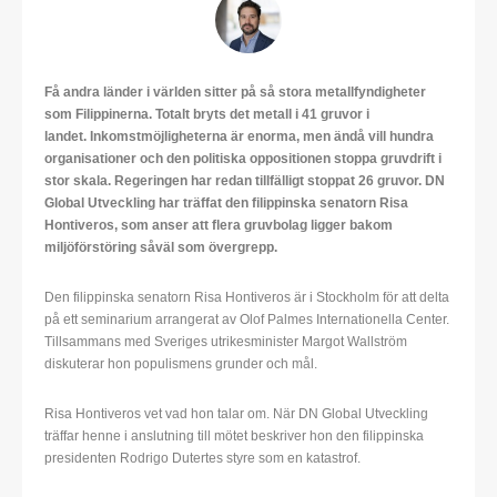
Få andra länder i världen sitter på så stora metallfyndigheter
som Filippinerna. Totalt bryts det metall i 41 gruvor i
landet. Inkomstmöjligheterna är enorma, men ändå vill hundra
organisationer och den politiska oppositionen stoppa gruvdrift i
stor skala. Regeringen har redan tillfälligt stoppat 26 gruvor. DN
Global Utveckling har träffat den filippinska senatorn Risa
Hontiveros, som anser att flera gruvbolag ligger bakom
miljöförstöring såväl som övergrepp.
Den filippinska senatorn Risa Hontiveros är i Stockholm för att delta
på ett seminarium arrangerat av Olof Palmes Internationella Center.
Tillsammans med Sveriges utrikesminister Margot Wallström
diskuterar hon populismens grunder och mål.
Risa Hontiveros vet vad hon talar om. När DN Global Utveckling
träffar henne i anslutning till mötet beskriver hon den filippinska
presidenten Rodrigo Dutertes styre som en katastrof.