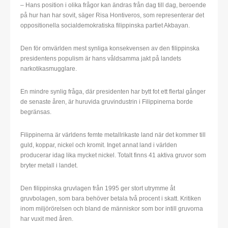
– Hans position i olika frågor kan ändras från dag till dag, beroende
på hur han har sovit, säger Risa Hontiveros, som representerar det
oppositionella socialdemokratiska filippinska partiet Akbayan.
Den för omvärlden mest synliga konsekvensen av den filippinska
presidentens populism är hans våldsamma jakt på landets
narkotikasmugglare.
En mindre synlig fråga, där presidenten har bytt fot ett flertal gånger
de senaste åren, är huruvida gruvindustrin i Filippinerna borde
begränsas.
Filippinerna är världens femte metallrikaste land när det kommer till
guld, koppar, nickel och kromit. Inget annat land i världen
producerar idag lika mycket nickel. Totalt finns 41 aktiva gruvor som
bryter metall i landet.
Den filippinska gruvlagen från 1995 ger stort utrymme åt
gruvbolagen, som bara behöver betala två procent i skatt. Kritiken
inom miljörörelsen och bland de människor som bor intill gruvorna
har vuxit med åren.