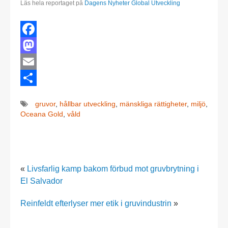
Läs hela reportaget på
Dagens Nyheter Global Utveckling
Facebook
Mastodon
Email
Dela
gruvor
,
hållbar utveckling
,
mänskliga rättigheter
,
miljö
,
Oceana Gold
,
våld
«
Livsfarlig kamp bakom förbud mot gruvbrytning i
El Salvador
Reinfeldt efterlyser mer etik i gruvindustrin
»