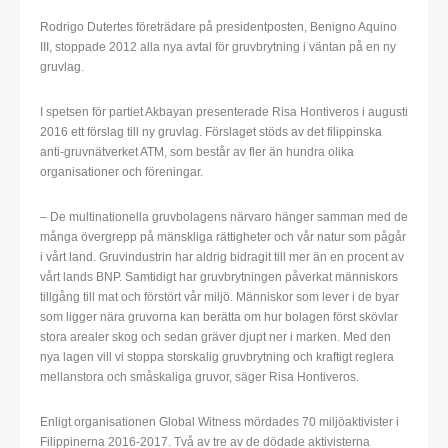
Rodrigo Dutertes företrädare på presidentposten, Benigno Aquino
III, stoppade 2012 alla nya avtal för gruvbrytning i väntan på en ny
gruvlag.
I spetsen för partiet Akbayan presenterade Risa Hontiveros i augusti
2016 ett förslag till ny gruvlag. Förslaget stöds av det filippinska
anti-gruvnätverket ATM, som består av fler än hundra olika
organisationer och föreningar.
– De multinationella gruvbolagens närvaro hänger samman med de
många övergrepp på mänskliga rättigheter och vår natur som pågår
i vårt land. Gruvindustrin har aldrig bidragit till mer än en procent av
vårt lands BNP. Samtidigt har gruvbrytningen påverkat människors
tillgång till mat och förstört vår miljö. Människor som lever i de byar
som ligger nära gruvorna kan berätta om hur bolagen först skövlar
stora arealer skog och sedan gräver djupt ner i marken. Med den
nya lagen vill vi stoppa storskalig gruvbrytning och kraftigt reglera
mellanstora och småskaliga gruvor, säger Risa Hontiveros.
Enligt organisationen Global Witness mördades 70 miljöaktivister i
Filippinerna 2016-2017. Två av tre av de dödade aktivisterna