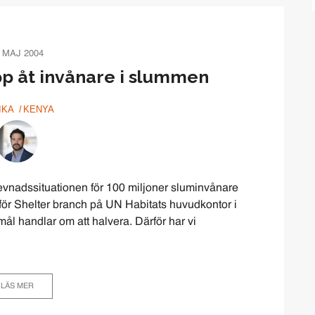
 MAJ 2004
pp åt invånare i slummen
IKA
KENYA
 levnadssituationen för 100 miljoner sluminvånare
för Shelter branch på UN Habitats huvudkontor i
 mål handlar om att halvera. Därför har vi
LÄS MER