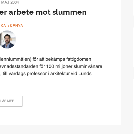
 MAJ 2004
der arbete mot slummen
IKA
KENYA
lenniummålen) för att bekämpa fattigdomen i
 levnadsstandarden för 100 miljoner sluminvånare
till vardags professor i arkitektur vid Lunds
LÄS MER