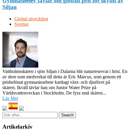
Gymnasieelev tävlar om globalt pris för skydd av
Siljan
Global utveckling
Sverige
Vattholmsskären i sjön Siljan i Dalarna blir naturreservat i höst. En
av dem som medverkat till detta är Eric Marcus, som genom ett
prisbelönat gymnasiearbete kartlagt växt- och djurlivet på
skären. Ikväll tävlar han om Junior Water Prize på
Världsvattenveckan i Stockholm. De fyra små skären...
Läs Mer
Sök
efter...
Artikelarkiv