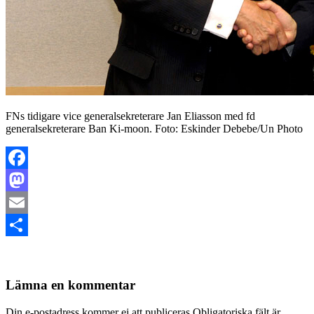
FNs tidigare vice generalsekreterare Jan Eliasson med fd
generalsekreterare Ban Ki-moon. Foto: Eskinder Debebe/Un Photo
Facebook
Mastodon
Email
Dela
Lämna en kommentar
Din e-postadress kommer ej att publiceras Obligatoriska fält är