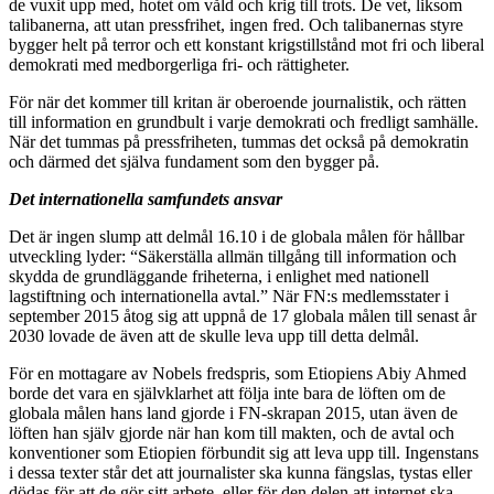
de vuxit upp med, hotet om våld och krig till trots. De vet, liksom
talibanerna, att utan pressfrihet, ingen fred. Och talibanernas styre
bygger helt på terror och ett konstant krigstillstånd mot fri och liberal
demokrati med medborgerliga fri- och rättigheter.
För när det kommer till kritan är oberoende journalistik, och rätten
till information en grundbult i varje demokrati och fredligt samhälle.
När det tummas på pressfriheten, tummas det också på demokratin
och därmed det själva fundament som den bygger på.
Det internationella samfundets ansvar
Det är ingen slump att delmål 16.10 i de globala målen för hållbar
utveckling lyder: “Säkerställa allmän tillgång till information och
skydda de grundläggande friheterna, i enlighet med nationell
lagstiftning och internationella avtal.” När FN:s medlemsstater i
september 2015 åtog sig att uppnå de 17 globala målen till senast år
2030 lovade de även att de skulle leva upp till detta delmål.
För en mottagare av Nobels fredspris, som Etiopiens Abiy Ahmed
borde det vara en självklarhet att följa inte bara de löften om de
globala målen hans land gjorde i FN-skrapan 2015, utan även de
löften han själv gjorde när han kom till makten, och de avtal och
konventioner som Etiopien förbundit sig att leva upp till. Ingenstans
i dessa texter står det att journalister ska kunna fängslas, tystas eller
dödas för att de gör sitt arbete, eller för den delen att internet ska