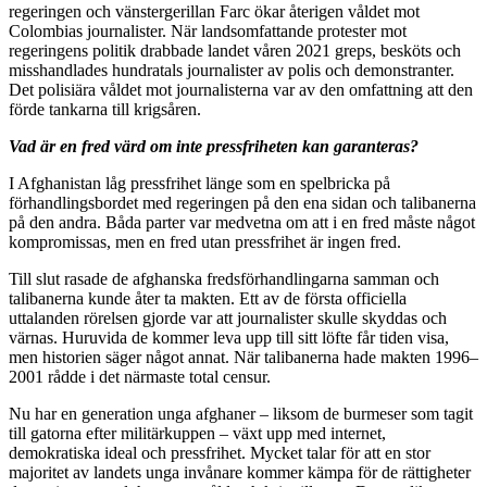
regeringen och vänstergerillan Farc ökar återigen våldet mot
Colombias journalister. När landsomfattande protester mot
regeringens politik drabbade landet våren 2021 greps, besköts och
misshandlades hundratals journalister av polis och demonstranter.
Det polisiära våldet mot journalisterna var av den omfattning att den
förde tankarna till krigsåren.
Vad är en fred värd om inte pressfriheten kan garanteras?
I Afghanistan låg pressfrihet länge som en spelbricka på
förhandlingsbordet med regeringen på den ena sidan och talibanerna
på den andra. Båda parter var medvetna om att i en fred måste något
kompromissas, men en fred utan pressfrihet är ingen fred.
Till slut rasade de afghanska fredsförhandlingarna samman och
talibanerna kunde åter ta makten. Ett av de första officiella
uttalanden rörelsen gjorde var att journalister skulle skyddas och
värnas. Huruvida de kommer leva upp till sitt löfte får tiden visa,
men historien säger något annat. När talibanerna hade makten 1996–
2001 rådde i det närmaste total censur.
Nu har en generation unga afghaner – liksom de burmeser som tagit
till gatorna efter militärkuppen – växt upp med internet,
demokratiska ideal och pressfrihet. Mycket talar för att en stor
majoritet av landets unga invånare kommer kämpa för de rättigheter