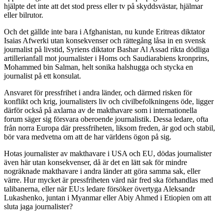
hjälpte det inte att det stod press eller tv på skyddsvästar, hjälmar
eller bilrutor.
Och det gällde inte bara i Afghanistan, nu kunde Eritreas diktator
Isaias Afwerki utan konsekvenser och rättegång låsa in en svensk
journalist på livstid, Syriens diktator Bashar Al Assad rikta dödliga
artillerianfall mot journalister i Homs och Saudiarabiens kronprins,
Mohammed bin Salman, helt sonika halshugga och stycka en
journalist på ett konsulat.
Ansvaret för pressfrihet i andra länder, och därmed risken för
konflikt och krig, journalisters liv och civilbefolkningens öde, ligger
därför också på axlarna av de makthavare som i internationella
forum säger sig försvara oberoende journalistik. Dessa ledare, ofta
från norra Europa där pressfriheten, liksom freden, är god och stabil,
bör vara medvetna om att de har världens ögon på sig.
Hotas journalister av makthavare i USA och EU, dödas journalister
även här utan konsekvenser, då är det en lätt sak för mindre
nogräknade makthavare i andra länder att göra samma sak, eller
värre. Hur mycket är pressfriheten värd när fred ska förhandlas med
talibanerna, eller när EU:s ledare försöker övertyga Aleksandr
Lukashenko, juntan i Myanmar eller Abiy Ahmed i Etiopien om att
sluta jaga journalister?