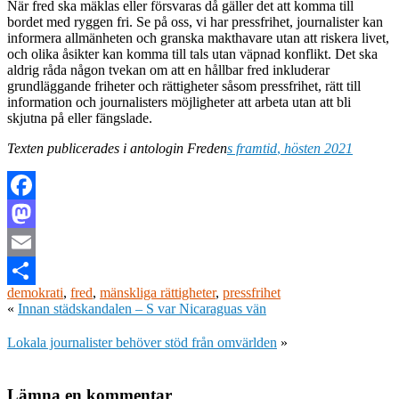
När fred ska mäklas eller försvaras då gäller det att komma till
bordet med ryggen fri. Se på oss, vi har pressfrihet, journalister kan
informera allmänheten och granska makthavare utan att riskera livet,
och olika åsikter kan komma till tals utan väpnad konflikt. Det ska
aldrig råda någon tvekan om att en hållbar fred inkluderar
grundläggande friheter och rättigheter såsom pressfrihet, rätt till
information och journalisters möjligheter att arbeta utan att bli
skjutna på eller fängslade.
Texten publicerades i antologin Freden
s framtid
,
hösten 2021
Facebook
Mastodon
Email
demokrati
,
fred
,
mänskliga rättigheter
,
pressfrihet
Dela
«
Innan städskandalen – S var Nicaraguas vän
Lokala journalister behöver stöd från omvärlden
»
Lämna en kommentar