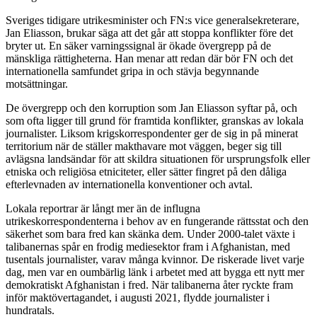
Sveriges tidigare utrikesminister och FN:s vice generalsekreterare,
Jan Eliasson, brukar säga att det går att stoppa konflikter före det
bryter ut. En säker varningssignal är ökade övergrepp på de
mänskliga rättigheterna. Han menar att redan där bör FN och det
internationella samfundet gripa in och stävja begynnande
motsättningar.
De övergrepp och den korruption som Jan Eliasson syftar på, och
som ofta ligger till grund för framtida konflikter, granskas av lokala
journalister. Liksom krigskorrespondenter ger de sig in på minerat
territorium när de ställer makthavare mot väggen, beger sig till
avlägsna landsändar för att skildra situationen för ursprungsfolk eller
etniska och religiösa etniciteter, eller sätter fingret på den dåliga
efterlevnaden av internationella konventioner och avtal.
Lokala reportrar är långt mer än de influgna
utrikeskorrespondenterna i behov av en fungerande rättsstat och den
säkerhet som bara fred kan skänka dem. Under 2000-talet växte i
talibanernas spår en frodig mediesektor fram i Afghanistan, med
tusentals journalister, varav många kvinnor. De riskerade livet varje
dag, men var en oumbärlig länk i arbetet med att bygga ett nytt mer
demokratiskt Afghanistan i fred. När talibanerna åter ryckte fram
inför maktövertagandet, i augusti 2021, flydde journalister i
hundratals.