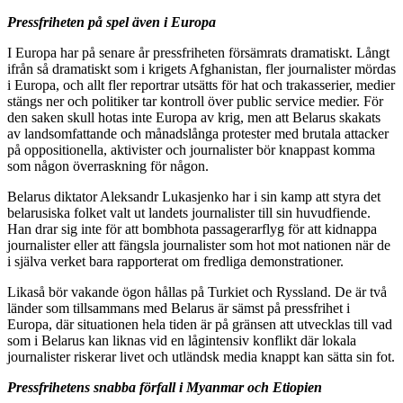
Pressfriheten på spel även i Europa
I Europa har på senare år pressfriheten försämrats dramatiskt. Långt
ifrån så dramatiskt som i krigets Afghanistan, fler journalister mördas
i Europa, och allt fler reportrar utsätts för hat och trakasserier, medier
stängs ner och politiker tar kontroll över public service medier. För
den saken skull hotas inte Europa av krig, men att Belarus skakats
av landsomfattande och månadslånga protester med brutala attacker
på oppositionella, aktivister och journalister bör knappast komma
som någon överraskning för någon.
Belarus diktator Aleksandr Lukasjenko har i sin kamp att styra det
belarusiska folket valt ut landets journalister till sin huvudfiende.
Han drar sig inte för att bombhota passagerarflyg för att kidnappa
journalister eller att fängsla journalister som hot mot nationen när de
i själva verket bara rapporterat om fredliga demonstrationer.
Likaså bör vakande ögon hållas på Turkiet och Ryssland. De är två
länder som tillsammans med Belarus är sämst på pressfrihet i
Europa, där situationen hela tiden är på gränsen att utvecklas till vad
som i Belarus kan liknas vid en lågintensiv konflikt där lokala
journalister riskerar livet och utländsk media knappt kan sätta sin fot.
Pressfrihetens snabba förfall i Myanmar och Etiopien