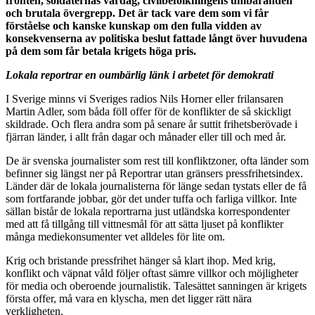
fronten, soldaternas vardag, civilbefolkningens umbäranden
och brutala övergrepp. Det är tack vare dem som vi får
förståelse och kanske kunskap om den fulla vidden av
konsekvenserna av politiska beslut fattade långt över huvudena
på dem som får betala krigets höga pris.
Lokala reportrar en oumbärlig länk i arbetet för demokrati
I Sverige minns vi Sveriges radios Nils Horner eller frilansaren
Martin Adler, som båda föll offer för de konflikter de så skickligt
skildrade. Och flera andra som på senare år suttit frihetsberövade i
fjärran länder, i allt från dagar och månader eller till och med år.
De är svenska journalister som rest till konfliktzoner, ofta länder som
befinner sig längst ner på Reportrar utan gränsers pressfrihetsindex.
Länder där de lokala journalisterna för länge sedan tystats eller de få
som fortfarande jobbar, gör det under tuffa och farliga villkor. Inte
sällan bistår de lokala reportrarna just utländska korrespondenter
med att få tillgång till vittnesmål för att sätta ljuset på konflikter
många mediekonsumenter vet alldeles för lite om.
Krig och bristande pressfrihet hänger så klart ihop. Med krig,
konflikt och väpnat våld följer oftast sämre villkor och möjligheter
för media och oberoende journalistik. Talesättet sanningen är krigets
första offer, må vara en klyscha, men det ligger rätt nära
verkligheten.