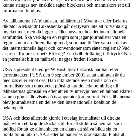
kunna stängas ner, enskilda sajter blockeras och människors rätt till
information hindras.
Av talibanerna i Afghanistan, militärerna i Myanmar eller Belarus
diktator Aleksandr Lukashenko går det tyvärr inte att förvänta sig
mycket mer, men då ligger istället ansvaret hos det internationella
samfundet. Ska verkligen en regim som jagar journalister vara en
regim som man för en dialog med, som man tillåter vara en del av
det internationella lagar och konventioner som sätter reglerna? Vad
är priset för pressfrihet? Ett krig? En civilbefolkning i förtryck? När
en journalist blir en måltavla, naggas freden i kanten.
USA:s president George W Bush blev historisk när han efter
terrorattacken i USA den 9 september 2001 sa att antingen är du
med oss eller emot oss. Han inkluderade även media och de
journalister som omedvetet plötsligt kunde leda bombflyg till
talibanernas gömställen efter att en tv-intervju med en talibanledare i
samma gömställe visats på tv-apparater jorden runt. För talibanerna
blev journalisterna en del av den internationella koalition de
bekämpade.
USA och dess allierade gjorde i ett slag journalister till direkta
måltavlor i ett krig de skickats till för att skildra så neutralt som
möjligt för att ge allmänheten en chans att själva bilda sig en
uppfattning, utan USA:s eller talibanernas propaganda. Plötsligt