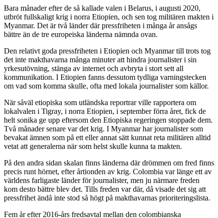
Bara månader efter de så kallade valen i Belarus, i augusti 2020,
utbröt fullskaligt krig i norra Etiopien, och sen tog militären makten i
Myanmar. Det är två länder där pressfriheten i många år ansågs
bättre än de tre europeiska länderna nämnda ovan.
Den relativt goda pressfriheten i Etiopien och Myanmar till trots tog
det inte makthavarna många minuter att hindra journalister i sin
yrkesutövning, stänga av internet och avbryta i stort sett all
kommunikation. I Etiopien fanns dessutom tydliga varningstecken
om vad som komma skulle, ofta med lokala journalister som källor.
När såväl etiopiska som utländska reportrar ville rapportera om
lokalvalen i Tigray, i norra Etiopien, i september förra året, fick de
helt sonika ge upp eftersom den Etiopiska regeringen stoppade dem.
Två månader senare var det krig. I Myanmar har journalister som
bevakat ämnen som på ett eller annat sätt kunnat reta militären alltid
vetat att generalerna när som helst skulle kunna ta makten.
På den andra sidan skalan finns länderna där drömmen om fred finns
precis runt hörnet, efter årtionden av krig. Colombia var länge ett av
världens farligaste länder för journalister, men ju närmare freden
kom desto bättre blev det. Tills freden var där, då visade det sig att
pressfrihet ändå inte stod så högt på makthavarnas prioriteringslista.
Fem år efter 2016-års fredsavtal mellan den colombianska