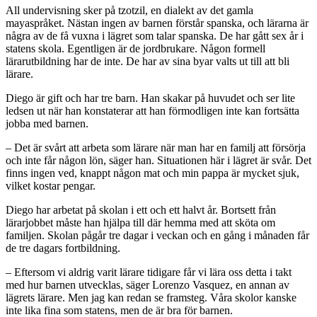
All undervisning sker på tzotzil, en dialekt av det gamla
mayaspråket. Nästan ingen av barnen förstår spanska, och lärarna är
några av de få vuxna i lägret som talar spanska. De har gått sex år i
statens skola. Egentligen är de jordbrukare. Någon formell
lärarutbildning har de inte. De har av sina byar valts ut till att bli
lärare.
Diego är gift och har tre barn. Han skakar på huvudet och ser lite
ledsen ut när han konstaterar att han förmodligen inte kan fortsätta
jobba med barnen.
– Det är svårt att arbeta som lärare när man har en familj att försörja
och inte får någon lön, säger han. Situationen här i lägret är svår. Det
finns ingen ved, knappt någon mat och min pappa är mycket sjuk,
vilket kostar pengar.
Diego har arbetat på skolan i ett och ett halvt år. Bortsett från
lärarjobbet måste han hjälpa till där hemma med att sköta om
familjen. Skolan pågår tre dagar i veckan och en gång i månaden får
de tre dagars fortbildning.
– Eftersom vi aldrig varit lärare tidigare får vi lära oss detta i takt
med hur barnen utvecklas, säger Lorenzo Vasquez, en annan av
lägrets lärare. Men jag kan redan se framsteg. Våra skolor kanske
inte lika fina som statens, men de är bra för barnen.