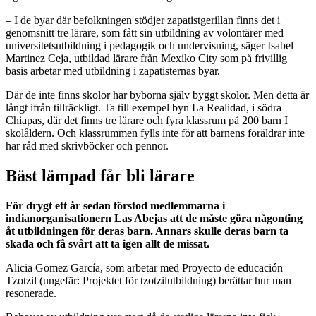
– I de byar där befolkningen stödjer zapatistgerillan finns det i
genomsnitt tre lärare, som fått sin utbildning av volontärer med
universitetsutbildning i pedagogik och undervisning, säger Isabel
Martinez Ceja, utbildad lärare från Mexiko City som på frivillig
basis arbetar med utbildning i zapatisternas byar.
Där de inte finns skolor har byborna själv byggt skolor. Men detta är
långt ifrån tillräckligt. Ta till exempel byn La Realidad, i södra
Chiapas, där det finns tre lärare och fyra klassrum på 200 barn I
skolåldern. Och klassrummen fylls inte för att barnens föräldrar inte
har råd med skrivböcker och pennor.
Bäst lämpad får bli lärare
För drygt ett år sedan förstod medlemmarna i
indianorganisationern Las Abejas att de måste göra någonting
åt utbildningen för deras barn. Annars skulle deras barn ta
skada och få svårt att ta igen allt de missat.
Alicia Gomez García, som arbetar med Proyecto de educación
Tzotzil (ungefär: Projektet för tzotzilutbildning) berättar hur man
resonerade.