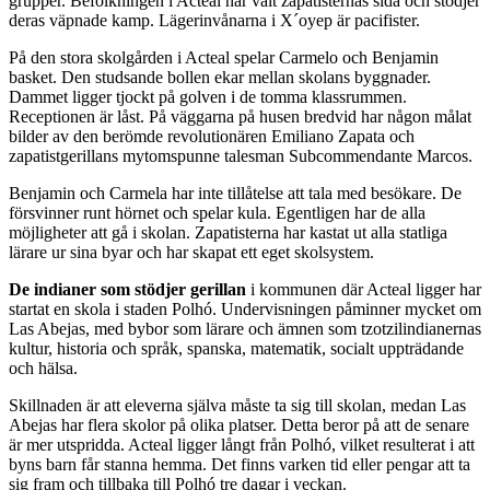
grupper. Befolkningen i Acteal har valt zapatisternas sida och stödjer
deras väpnade kamp. Lägerinvånarna i X´oyep är pacifister.
På den stora skolgården i Acteal spelar Carmelo och Benjamin
basket. Den studsande bollen ekar mellan skolans byggnader.
Dammet ligger tjockt på golven i de tomma klassrummen.
Receptionen är låst. På väggarna på husen bredvid har någon målat
bilder av den berömde revolutionären Emiliano Zapata och
zapatistgerillans mytomspunne talesman Subcommendante Marcos.
Benjamin och Carmela har inte tillåtelse att tala med besökare. De
försvinner runt hörnet och spelar kula. Egentligen har de alla
möjligheter att gå i skolan. Zapatisterna har kastat ut alla statliga
lärare ur sina byar och har skapat ett eget skolsystem.
De indianer som stödjer gerillan
i kommunen där Acteal ligger har
startat en skola i staden Polhó. Undervisningen påminner mycket om
Las Abejas, med bybor som lärare och ämnen som tzotzilindianernas
kultur, historia och språk, spanska, matematik, socialt uppträdande
och hälsa.
Skillnaden är att eleverna själva måste ta sig till skolan, medan Las
Abejas har flera skolor på olika platser. Detta beror på att de senare
är mer utspridda. Acteal ligger långt från Polhó, vilket resulterat i att
byns barn får stanna hemma. Det finns varken tid eller pengar att ta
sig fram och tillbaka till Polhó tre dagar i veckan.