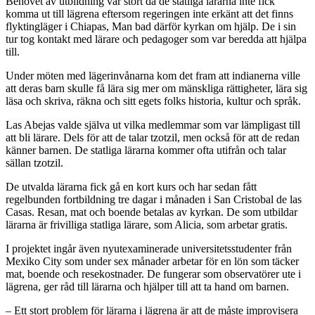
Behovet av utbildning var stort då de statliga lärarna inte fick
komma ut till lägrena eftersom regeringen inte erkänt att det finns
flyktingläger i Chiapas, Man bad därför kyrkan om hjälp. De i sin
tur tog kontakt med lärare och pedagoger som var beredda att hjälpa
till.
Under möten med lägerinvånarna kom det fram att indianerna ville
att deras barn skulle få lära sig mer om mänskliga rättigheter, lära sig
läsa och skriva, räkna och sitt egets folks historia, kultur och språk.
Las Abejas valde själva ut vilka medlemmar som var lämpligast till
att bli lärare. Dels för att de talar tzotzil, men också för att de redan
känner barnen. De statliga lärarna kommer ofta utifrån och talar
sällan tzotzil.
De utvalda lärarna fick gå en kort kurs och har sedan fått
regelbunden fortbildning tre dagar i månaden i San Cristobal de las
Casas. Resan, mat och boende betalas av kyrkan. De som utbildar
lärarna är frivilliga statliga lärare, som Alicia, som arbetar gratis.
I projektet ingår även nyutexaminerade universitetsstudenter från
Mexiko City som under sex månader arbetar för en lön som täcker
mat, boende och resekostnader. De fungerar som observatörer ute i
lägrena, ger råd till lärarna och hjälper till att ta hand om barnen.
– Ett stort problem för lärarna i lägrena är att de måste improvisera