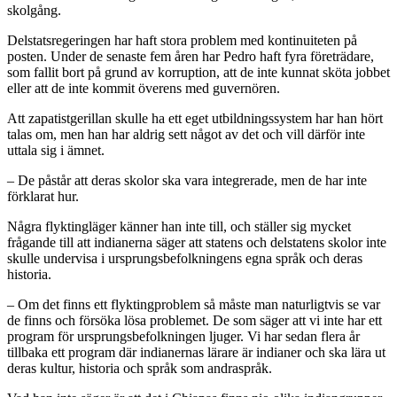
skolgång.
Delstatsregeringen har haft stora problem med kontinuiteten på
posten. Under de senaste fem åren har Pedro haft fyra företrädare,
som fallit bort på grund av korruption, att de inte kunnat sköta jobbet
eller att de inte kommit överens med guvernören.
Att zapatistgerillan skulle ha ett eget utbildningssystem har han hört
talas om, men han har aldrig sett något av det och vill därför inte
uttala sig i ämnet.
– De påstår att deras skolor ska vara integrerade, men de har inte
förklarat hur.
Några flyktingläger känner han inte till, och ställer sig mycket
frågande till att indianerna säger att statens och delstatens skolor inte
skulle undervisa i ursprungsbefolkningens egna språk och deras
historia.
– Om det finns ett flyktingproblem så måste man naturligtvis se var
de finns och försöka lösa problemet. De som säger att vi inte har ett
program för ursprungsbefolkningen ljuger. Vi har sedan flera år
tillbaka ett program där indianernas lärare är indianer och ska lära ut
deras kultur, historia och språk som andraspråk.