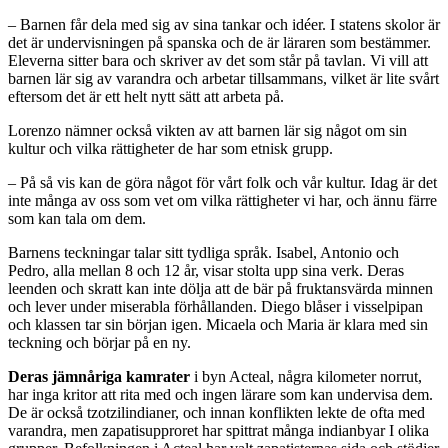
– Barnen får dela med sig av sina tankar och idéer. I statens skolor är
det är undervisningen på spanska och de är läraren som bestämmer.
Eleverna sitter bara och skriver av det som står på tavlan. Vi vill att
barnen lär sig av varandra och arbetar tillsammans, vilket är lite svårt
eftersom det är ett helt nytt sätt att arbeta på.
Lorenzo nämner också vikten av att barnen lär sig något om sin
kultur och vilka rättigheter de har som etnisk grupp.
– På så vis kan de göra något för vårt folk och vår kultur. Idag är det
inte många av oss som vet om vilka rättigheter vi har, och ännu färre
som kan tala om dem.
Barnens teckningar talar sitt tydliga språk. Isabel, Antonio och
Pedro, alla mellan 8 och 12 år, visar stolta upp sina verk. Deras
leenden och skratt kan inte dölja att de bär på fruktansvärda minnen
och lever under miserabla förhållanden. Diego blåser i visselpipan
och klassen tar sin början igen. Micaela och Maria är klara med sin
teckning och börjar på en ny.
Deras jämnåriga kamrater
i byn Acteal, några kilometer norrut,
har inga kritor att rita med och ingen lärare som kan undervisa dem.
De är också tzotzilindianer, och innan konflikten lekte de ofta med
varandra, men zapatisupproret har spittrat många indianbyar I olika