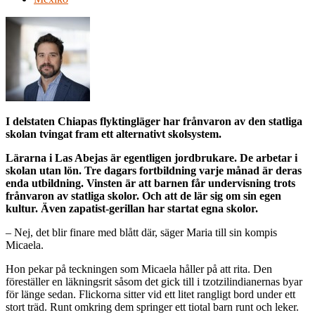
I delstaten Chiapas flyktingläger har frånvaron av den statliga
skolan tvingat fram ett alternativt skolsystem.
Lärarna i Las Abejas är egentligen jordbrukare. De arbetar i
skolan utan lön. Tre dagars fortbildning varje månad är deras
enda utbildning. Vinsten är att barnen får undervisning trots
frånvaron av statliga skolor. Och att de lär sig om sin egen
kultur. Även zapatist-gerillan har startat egna skolor.
– Nej, det blir finare med blått där, säger Maria till sin kompis
Micaela.
Hon pekar på teckningen som Micaela håller på att rita. Den
föreställer en läkningsrit såsom det gick till i tzotzilindianernas byar
för länge sedan. Flickorna sitter vid ett litet rangligt bord under ett
stort träd. Runt omkring dem springer ett tiotal barn runt och leker.