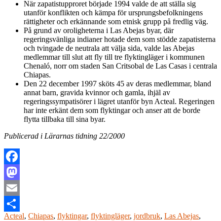
När zapatistupproret började 1994 valde de att ställa sig
utanför konflikten och kämpa för ursprungsbefolkningens
rättigheter och erkännande som etnisk grupp på fredlig väg.
På grund av oroligheterna i Las Abejas byar, där
regeringsvänliga indianer hotade dem som stödde zapatisterna
och tvingade de neutrala att välja sida, valde las Abejas
medlemmar till slut att fly till tre flyktingläger i kommunen
Chenaló, norr om staden San Critsobal de Las Casas i centrala
Chiapas.
Den 22 december 1997 sköts 45 av deras medlemmar, bland
annat barn, gravida kvinnor och gamla, ihjäl av
regeringssympatisörer i lägret utanför byn Acteal. Regeringen
har inte erkänt dem som flyktingar och anser att de borde
flytta tillbaka till sina byar.
Publicerad i Lärarnas tidning 22/2000
Facebook
Mastodon
Email
Acteal
,
Chiapas
,
flyktingar
,
flyktingläger
,
jordbruk
,
Las Abejas
,
Dela