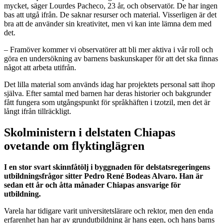
mycket, säger Lourdes Pacheco, 23 år, och observatör. De har ingen
bas att utgå ifrån. De saknar resurser och material. Visserligen är det
bra att de använder sin kreativitet, men vi kan inte lämna dem med
det.
– Framöver kommer vi observatörer att bli mer aktiva i vår roll och
göra en undersökning av barnens baskunskaper för att det ska finnas
något att arbeta utifrån.
Det lilla material som används idag har projektets personal satt ihop
själva. Efter samtal med barnen har deras historier och bakgrunder
fått fungera som utgångspunkt för språkhäften i tzotzil, men det är
långt ifrån tillräckligt.
Skolministern i delstaten Chiapas
ovetande om flyktinglägren
I en stor svart skinnfåtölj i byggnaden för delstatsregeringens
utbildningsfrågor sitter Pedro René Bodeas Alvaro. Han är
sedan ett år och åtta månader Chiapas ansvarige för
utbildning.
Varela har tidigare varit universitetslärare och rektor, men den enda
erfarenhet han har av grundutbildning är hans egen, och hans barns