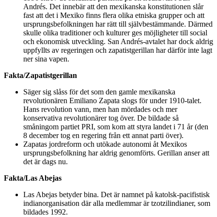
Andrés. Det innebär att den mexikanska konstitutionen slår
fast att det i Mexiko finns flera olika etniska grupper och att
ursprungsbefolkningen har rätt till självbestämmande. Därmed
skulle olika traditioner och kulturer ges möjligheter till social
och ekonomisk utveckling. San Andrés-avtalet har dock aldrig
uppfyllts av regeringen och zapatistgerillan har därför inte lagt
ner sina vapen.
Fakta/Zapatistgerillan
Säger sig slåss för det som den gamle mexikanska
revolutionären Emiliano Zapata slogs för under 1910-talet.
Hans revolution vann, men han mördades och mer
konservativa revolutionärer tog över. De bildade så
småningom partiet PRI, som kom att styra landet i 71 år (den
8 december tog en regering från ett annat parti över).
Zapatas jordreform och utökade autonomi åt Mexikos
ursprungsbefolkning har aldrig genomförts. Gerillan anser att
det är dags nu.
Fakta/Las Abejas
Las Abejas betyder bina. Det är namnet på katolsk-pacifistisk
indianorganisation där alla medlemmar är tzotzilindianer, som
bildades 1992.