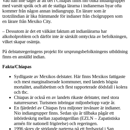
Vad han inte säger är att det i Chiapas finns nio olika indiangrupper
med varsitt språk och att de statliga lärarna i indianernas byar ofta
kommer från någon annan indiangrupp. En lärare som är
tzotzilindian är lika främmande för indianer från cholgruppen som
en lärare från Mexiko City.
– Dessutom är det ett välkänt faktum att indianlärarna har
alkoholproblem och därför inte är särskilt omtyckta av befolkningen,
vilket skapar osämja.
På delstatsregeringens projekt för ursprungsbefolkningens utbildning
finns en anställd indian.
Fakta/Chiapas
Sydligaste av Mexikos delstater. Här finns Mexikos fattigaste
och mest marginaliserade kommuner, med landets högsta
mortalitet, analfabetism och flest rapporterade dödsfall i kolera
och tbc.
Chiapas är också en av landets rikaste delstater, med stora
naturresurser. Turismen inbringar miljonbelopp varje år.
En fjärdedel av Chiapas fyra miljoner invånare är indianer.
Nio indiangrupper finns. Sedan sju år tillbaka pågår ett
inbördeskrig mellan zapatistgerillan (EZLN – Zapatistiska
armén för nationell frigörelse) och regeringen.
1996 skrev de stridande parterna på ett fredsavtal i San