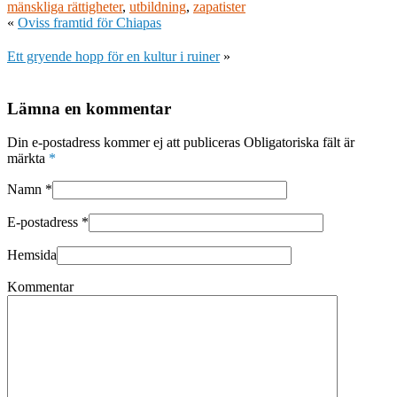
mänskliga rättigheter
,
utbildning
,
zapatister
«
Oviss framtid för Chiapas
Ett gryende hopp för en kultur i ruiner
»
Lämna en kommentar
Din e-postadress kommer ej att publiceras Obligatoriska fält är
märkta
*
Namn
*
E-postadress
*
Hemsida
Kommentar