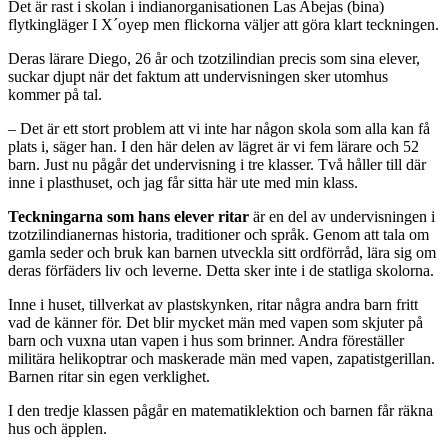
Det är rast i skolan i indianorganisationen Las Abejas (bina)
flytkingläger I X´oyep men flickorna väljer att göra klart teckningen.
Deras lärare Diego, 26 år och tzotzilindian precis som sina elever,
suckar djupt när det faktum att undervisningen sker utomhus
kommer på tal.
– Det är ett stort problem att vi inte har någon skola som alla kan få
plats i, säger han. I den här delen av lägret är vi fem lärare och 52
barn. Just nu pågår det undervisning i tre klasser. Två håller till där
inne i plasthuset, och jag får sitta här ute med min klass.
Teckningarna som hans elever ritar
är en del av undervisningen i
tzotzilindianernas historia, traditioner och språk. Genom att tala om
gamla seder och bruk kan barnen utveckla sitt ordförråd, lära sig om
deras förfäders liv och leverne. Detta sker inte i de statliga skolorna.
Inne i huset, tillverkat av plastskynken, ritar några andra barn fritt
vad de känner för. Det blir mycket män med vapen som skjuter på
barn och vuxna utan vapen i hus som brinner. Andra föreställer
militära helikoptrar och maskerade män med vapen, zapatistgerillan.
Barnen ritar sin egen verklighet.
I den tredje klassen pågår en matematiklektion och barnen får räkna
hus och äpplen.