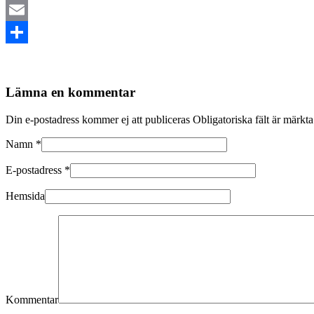
Mastodon
Email
Dela
Lämna en kommentar
Din e-postadress kommer ej att publiceras Obligatoriska fält är märkt
Namn
*
E-postadress
*
Hemsida
Kommentar