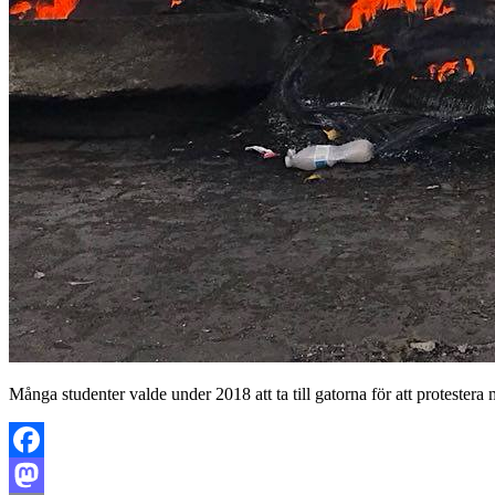
Många studenter valde under 2018 att ta till gatorna för att protestera
Facebook