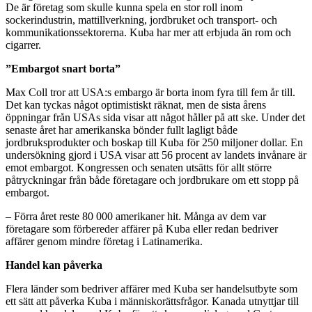
De är företag som skulle kunna spela en stor roll inom
sockerindustrin, mattillverkning, jordbruket och transport- och
kommunikationssektorerna. Kuba har mer att erbjuda än rom och
cigarrer.
”Embargot snart borta”
Max Coll tror att USA:s embargo är borta inom fyra till fem år till.
Det kan tyckas något optimistiskt räknat, men de sista årens
öppningar från USAs sida visar att något håller på att ske. Under det
senaste året har amerikanska bönder fullt lagligt både
jordbruksprodukter och boskap till Kuba för 250 miljoner dollar. En
undersökning gjord i USA visar att 56 procent av landets invånare är
emot embargot. Kongressen och senaten utsätts för allt större
påtryckningar från både företagare och jordbrukare om ett stopp på
embargot.
– Förra året reste 80 000 amerikaner hit. Många av dem var
företagare som förbereder affärer på Kuba eller redan bedriver
affärer genom mindre företag i Latinamerika.
Handel kan påverka
Flera länder som bedriver affärer med Kuba ser handelsutbyte som
ett sätt att påverka Kuba i människorättsfrågor. Kanada utnyttjar till