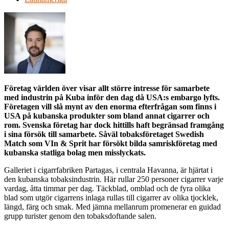
Företag världen över visar allt större intresse för samarbete
med industrin på Kuba inför den dag då USA:s embargo lyfts.
Företagen vill slå mynt av den enorma efterfrågan som finns i
USA på kubanska produkter som bland annat cigarrer och
rom. Svenska företag har dock hittills haft begränsad framgång
i sina försök till samarbete. Såväl tobaksföretaget Swedish
Match som VIn & Sprit har försökt bilda samriskföretag med
kubanska statliga bolag men misslyckats.
Galleriet i cigarrfabriken Partagas, i centrala Havanna, är hjärtat i
den kubanska tobaksindustrin. Här rullar 250 personer cigarrer varje
vardag, åtta timmar per dag. Täckblad, omblad och de fyra olika
blad som utgör cigarrens inlaga rullas till cigarrer av olika tjocklek,
längd, färg och smak. Med jämna mellanrum promenerar en guidad
grupp turister genom den tobaksdoftande salen.