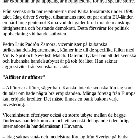
när ekonomin är på uppgång är möjligheterna för nya spelare större.
Från svensk sida har relationerna med Kuba försämrats under 1990-
talet. Idag driver Sverige, tillsammans med ett par andra EU-länder,
en hård linje gentemot Kuba vad det gäller brott mot de mänskliga
rättigheterna och bristande demokrati. Detta försvårar för politisk
uppbackning vid handelsutbyten.
Pedro Luis Padrón Zamora, viceminister på kubanska
utrikeshandelsdepartementet, känner inte till de specifika fallen med
Vin & Sprit och Swedish Match. Däremot tycker han att det svenska
och kubanska handelsutbytet är på tok för litet. Han saknar
aggressivitet från svenskarnas sida.
”Affärer är affärer”
– Affärer är affärer, säger han. Kanske inte de svenska företag som
du talar om hade några bra erbjudanden. Många företag från Europa
kan erbjuda krediter. Det måste finnas en bank bakom varje
investering.
Viceministern efterlyser också ett större utbyte mellan de bägge
ländernas handelskammare och ett svenskt deltagande i den årliga
internationella handelsmässan i Havanna.
– Idag saknas små- och medelstora företag från Sverige på Kuba.