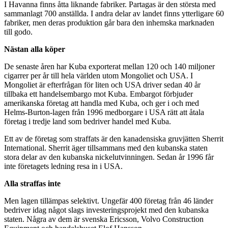
I Havanna finns åtta liknande fabriker. Partagas är den största med
sammanlagt 700 anställda. I andra delar av landet finns ytterligare 60
fabriker, men deras produktion går bara den inhemska marknaden
till godo.
Nästan alla köper
De senaste åren har Kuba exporterat mellan 120 och 140 miljoner
cigarrer per år till hela världen utom Mongoliet och USA. I
Mongoliet är efterfrågan för liten och USA driver sedan 40 år
tillbaka ett handelsembargo mot Kuba. Embargot förbjuder
amerikanska företag att handla med Kuba, och ger i och med
Helms-Burton-lagen från 1996 medborgare i USA rätt att åtala
företag i tredje land som bedriver handel med Kuba.
Ett av de företag som straffats är den kanadensiska gruvjätten Sherrit
International. Sherrit äger tillsammans med den kubanska staten
stora delar av den kubanska nickelutvinningen. Sedan år 1996 får
inte företagets ledning resa in i USA.
Alla straffas inte
Men lagen tillämpas selektivt. Ungefär 400 företag från 46 länder
bedriver idag något slags investeringsprojekt med den kubanska
staten. Några av dem är svenska Ericsson, Volvo Construction