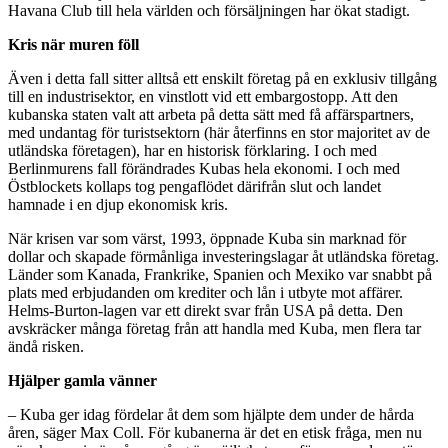
Havana Club till hela världen och försäljningen har ökat stadigt.
Kris när muren föll
Även i detta fall sitter alltså ett enskilt företag på en exklusiv tillgång
till en industrisektor, en vinstlott vid ett embargostopp. Att den
kubanska staten valt att arbeta på detta sätt med få affärspartners,
med undantag för turistsektorn (här återfinns en stor majoritet av de
utländska företagen), har en historisk förklaring. I och med
Berlinmurens fall förändrades Kubas hela ekonomi. I och med
Östblockets kollaps tog pengaflödet därifrån slut och landet
hamnade i en djup ekonomisk kris.
När krisen var som värst, 1993, öppnade Kuba sin marknad för
dollar och skapade förmånliga investeringslagar åt utländska företag.
Länder som Kanada, Frankrike, Spanien och Mexiko var snabbt på
plats med erbjudanden om krediter och lån i utbyte mot affärer.
Helms-Burton-lagen var ett direkt svar från USA på detta. Den
avskräcker många företag från att handla med Kuba, men flera tar
ändå risken.
Hjälper gamla vänner
– Kuba ger idag fördelar åt dem som hjälpte dem under de hårda
åren, säger Max Coll. För kubanerna är det en etisk fråga, men nu