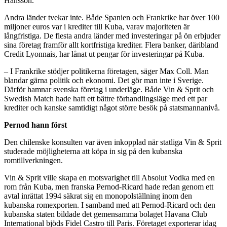
Hansson.
Andra länder tvekar inte. Både Spanien och Frankrike har över 100
miljoner euros var i krediter till Kuba, varav majoriteten är
långfristiga. De flesta andra länder med investeringar på ön erbjuder
sina företag framför allt kortfristiga krediter. Flera banker, däribland
Credit Lyonnais, har lånat ut pengar för investeringar på Kuba.
– I Frankrike stödjer politikerna företagen, säger Max Coll. Man
blandar gärna politik och ekonomi. Det gör man inte i Sverige.
Därför hamnar svenska företag i underläge. Både Vin & Sprit och
Swedish Match hade haft ett bättre förhandlingsläge med ett par
krediter och kanske samtidigt något större besök på statsmannanivå.
Pernod hann först
Den chilenske konsulten var även inkopplad när statliga Vin & Sprit
studerade möjligheterna att köpa in sig på den kubanska
romtillverkningen.
Vin & Sprit ville skapa en motsvarighet till Absolut Vodka med en
rom från Kuba, men franska Pernod-Ricard hade redan genom ett
avtal inrättat 1994 säkrat sig en monopolställning inom den
kubanska romexporten. I samband med att Pernod-Ricard och den
kubanska staten bildade det gemensamma bolaget Havana Club
International bjöds Fidel Castro till Paris. Företaget exporterar idag