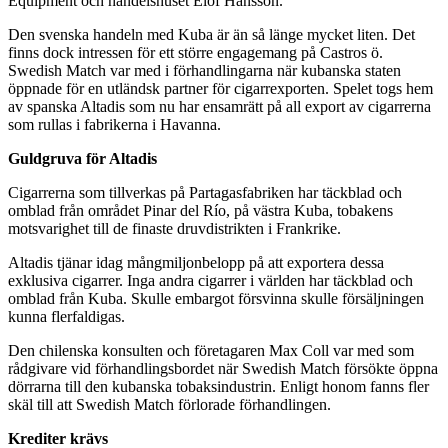
Equipment och handelshuset Elof Hansson.
Den svenska handeln med Kuba är än så länge mycket liten. Det
finns dock intressen för ett större engagemang på Castros ö.
Swedish Match var med i förhandlingarna när kubanska staten
öppnade för en utländsk partner för cigarrexporten. Spelet togs hem
av spanska Altadis som nu har ensamrätt på all export av cigarrerna
som rullas i fabrikerna i Havanna.
Guldgruva för Altadis
Cigarrerna som tillverkas på Partagasfabriken har täckblad och
omblad från området Pinar del Río, på västra Kuba, tobakens
motsvarighet till de finaste druvdistrikten i Frankrike.
Altadis tjänar idag mångmiljonbelopp på att exportera dessa
exklusiva cigarrer. Inga andra cigarrer i världen har täckblad och
omblad från Kuba. Skulle embargot försvinna skulle försäljningen
kunna flerfaldigas.
Den chilenska konsulten och företagaren Max Coll var med som
rådgivare vid förhandlingsbordet när Swedish Match försökte öppna
dörrarna till den kubanska tobaksindustrin. Enligt honom fanns fler
skäl till att Swedish Match förlorade förhandlingen.
Krediter krävs