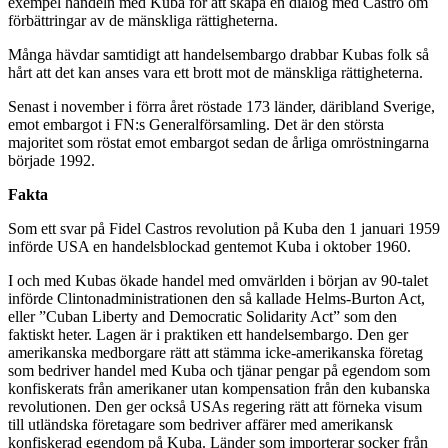
exempel handeln med Kuba för att skapa en dialog med Castro om
förbättringar av de mänskliga rättigheterna.
Många hävdar samtidigt att handelsembargo drabbar Kubas folk så
hårt att det kan anses vara ett brott mot de mänskliga rättigheterna.
Senast i november i förra året röstade 173 länder, däribland Sverige,
emot embargot i FN:s Generalförsamling. Det är den största
majoritet som röstat emot embargot sedan de årliga omröstningarna
började 1992.
Fakta
Som ett svar på Fidel Castros revolution på Kuba den 1 januari 1959
införde USA en handelsblockad gentemot Kuba i oktober 1960.
I och med Kubas ökade handel med omvärlden i början av 90-talet
införde Clintonadministrationen den så kallade Helms-Burton Act,
eller ”Cuban Liberty and Democratic Solidarity Act” som den
faktiskt heter. Lagen är i praktiken ett handelsembargo. Den ger
amerikanska medborgare rätt att stämma icke-amerikanska företag
som bedriver handel med Kuba och tjänar pengar på egendom som
konfiskerats från amerikaner utan kompensation från den kubanska
revolutionen. Den ger också USAs regering rätt att förneka visum
till utländska företagare som bedriver affärer med amerikansk
konfiskerad egendom på Kuba. Länder som importerar socker från