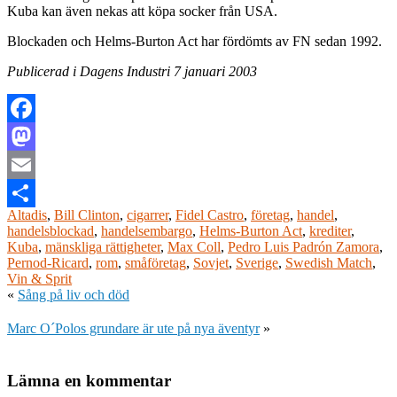
Kuba kan även nekas att köpa socker från USA.
Blockaden och Helms-Burton Act har fördömts av FN sedan 1992.
Publicerad i Dagens Industri 7 januari 2003
Facebook
Mastodon
Email
Altadis
,
Bill Clinton
,
cigarrer
,
Fidel Castro
,
företag
,
handel
,
Dela
handelsblockad
,
handelsembargo
,
Helms-Burton Act
,
krediter
,
Kuba
,
mänskliga rättigheter
,
Max Coll
,
Pedro Luis Padrón Zamora
,
Pernod-Ricard
,
rom
,
småföretag
,
Sovjet
,
Sverige
,
Swedish Match
,
Vin & Sprit
«
Sång på liv och död
Marc O´Polos grundare är ute på nya äventyr
»
Lämna en kommentar