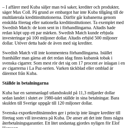
– I affärer med Kuba säljer man två saker, krediter och produkter,
säger Max Coll. På grund av embargot har inte Kuba tillgång till de
multilaterala kreditinstitutionerna. Därför går kubanerna genom
enskilda företag eller nationella kreditinstitutioner. Ta exemplet med
Swedish Match: de kom sent in i förhandlingarna. Altadis hade
redan köpt upp ett par märken. Swedish Match kunde erbjuda
investeringar på 100 miljoner dollar. Altadis erbjöd 500 miljoner
dollar. Utöver detta hade de även med sig krediter.
Swedish Match vill inte kommentera förhandlingarna. Istället
framhåller man gärna att det redan idag finns kubansk tobak i
svenska cigarrer. Som mest rör det sig om 17 procent av inlagan i en
av cigarrerna i La Paz-serien. Varken täckblad eller omblad är
däremot från Kuba.
Ställde in betalningarna
Kuba har en sammanlagd utlandsskuld på 11,3 miljarder dollar
sedan landet i slutet av 1980-talet ställde in sina betalningar. Bara
skulden till Sverige uppgår till 120 miljoner dollar.
Svenska exportkreditnämnden ger i princip inte längre krediter till
företag som vill investera på Kuba. De anser att det inte finns några
återbetalningsgarantier. Ett litet undantag gjordes nyligen för Elof