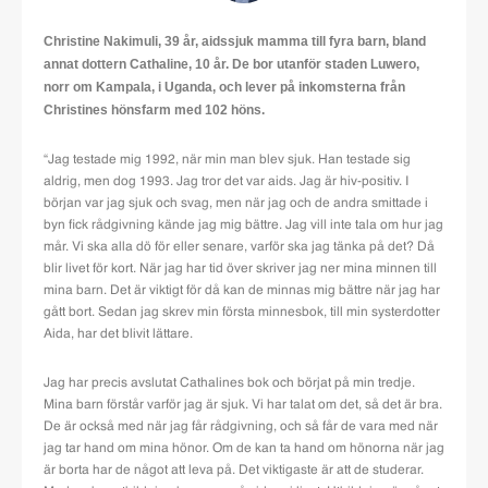
Christine Nakimuli, 39 år, aidssjuk mamma till fyra barn, bland
annat dottern Cathaline, 10 år. De bor utanför staden Luwero,
norr om Kampala, i Uganda, och lever på inkomsterna från
Christines hönsfarm med 102 höns.
“Jag testade mig 1992, när min man blev sjuk. Han testade sig
aldrig, men dog 1993. Jag tror det var aids. Jag är hiv-positiv. I
början var jag sjuk och svag, men när jag och de andra smittade i
byn fick rådgivning kände jag mig bättre. Jag vill inte tala om hur jag
mår. Vi ska alla dö för eller senare, varför ska jag tänka på det? Då
blir livet för kort. När jag har tid över skriver jag ner mina minnen till
mina barn. Det är viktigt för då kan de minnas mig bättre när jag har
gått bort. Sedan jag skrev min första minnesbok, till min systerdotter
Aida, har det blivit lättare.
Jag har precis avslutat Cathalines bok och börjat på min tredje.
Mina barn förstår varför jag är sjuk. Vi har talat om det, så det är bra.
De är också med när jag får rådgivning, och så får de vara med när
jag tar hand om mina hönor. Om de kan ta hand om hönorna när jag
är borta har de något att leva på. Det viktigaste är att de studerar.