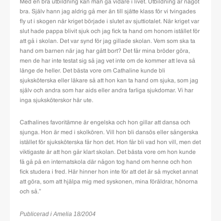
Med en bra utbildning kan man gå vidare i livet. Utbildning är något
bra. Själv hann jag aldrig gå mer än till sjätte klass för vi tvingades
fly ut i skogen när kriget började i slutet av sjuttiotalet. När kriget var
slut hade pappa blivit sjuk och jag fick ta hand om honom istället för
att gå i skolan. Det var synd för jag gillade skolan. Vem som ska ta
hand om barnen när jag har gått bort? Det får mina bröder göra,
men de har inte testat sig så jag vet inte om de kommer att leva så
länge de heller. Det bästa vore om Cathaline kunde bli
sjuksköterska eller läkare så att hon kan ta hand om sjuka, som jag
själv och andra som har aids eller andra farliga sjukdomar. Vi har
inga sjuksköterskor här ute.
Cathalines favoritämne är engelska och hon gillar att dansa och
sjunga. Hon är med i skolkören. Vill hon bli dansös eller sångerska
istället för sjuksköterska får hon det. Hon får bli vad hon vill, men det
viktigaste är att hon går klart skolan. Det bästa vore om hon kunde
få gå på en internatskola där någon tog hand om henne och hon
fick studera i fred. Här hinner hon inte för att det är så mycket annat
att göra, som att hjälpa mig med syskonen, mina föräldrar, hönorna
och så.”
Publicerad i Amelia 18/2004