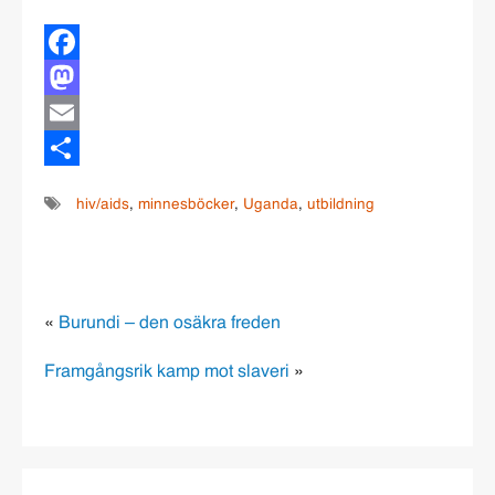
Facebook
Mastodon
Email
Dela
hiv/aids
,
minnesböcker
,
Uganda
,
utbildning
«
Burundi – den osäkra freden
Framgångsrik kamp mot slaveri
»