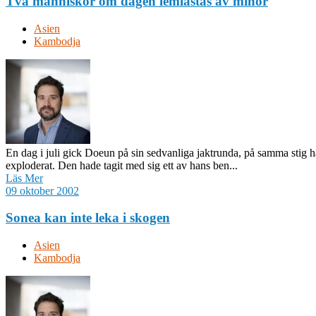
Två människor om dagen lemlästas av minor
Asien
Kambodja
En dag i juli gick Doeun på sin sedvanliga jaktrunda, på samma stig
exploderat. Den hade tagit med sig ett av hans ben...
Läs Mer
09 oktober 2002
Sonea kan inte leka i skogen
Asien
Kambodja