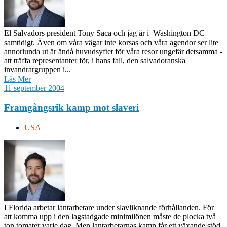
El Salvadors president Tony Saca och jag är i Washington DC
samtidigt. Även om våra vägar inte korsas och våra agendor ser lite
annorlunda ut är ändå huvudsyftet för våra resor ungefär detsamma -
att träffa representanter för, i hans fall, den salvadoranska
invandrargruppen i...
Läs Mer
11 september 2004
Framgångsrik kamp mot slaveri
USA
I Florida arbetar lantarbetare under slavliknande förhållanden. För
att komma upp i den lagstadgade minimilönen måste de plocka två
ton tomater varje dag. Men lantarbetarnas kamp får ett växande stöd