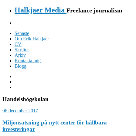
Halkjaer Media
Freelance journalism
Senaste
Om Erik Halkjaer
CV
Skrifter
Arkiv
Kontakta mig
Blogg
Handelshögskolan
06 december 2017
Miljonsatsning på nytt center för hållbara
investeringar