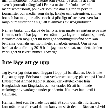
mångmiljonböter, riksåklagare som rycker på axlarna åt att en
svensk journalist fängslad i Eritrea utsätts för fruktansvärda
människorättsbrott, politiker som inte drar sig för att peka ut
journalister och medier som skräp, lakejer och extremister, alltmer
hot och hat mot journalister och så plötsligt måste även svenska
miljöjournalister finna sig i att svartmålas av skogsindustrin.
När jag tänker tillbaka på de här fyra åren måste jag nästan nypa mig
i armen, och då har jag inte ens nämnt nya lagar om utlandsspioneri,
terrorism och möjlighet till indragna sändningstillstånd som kan
begränsa journalisters möjligheter att arbeta enormt. Om någon
berättat detta för mig 2019 hade jag bara skrattat, men detta är den
verklighet vi lever i numer. I Sverige.
Inte läge att ge upp
Jag tycker jag slutar med flaggan i topp, på barrikaden. Det är inte
läge att ge upp. För bara ett par veckor sen satt jag på scen på Umeå
Littfest med Ahmed Kabir Kishore, karikatyrtecknare från
Bangladesh som fängslades och torterades för att han ritade
teckningar av vardagen under pandemin. Nu lever han i exil i
Gällivare.
Han sa något som fastnade hos mig, att som journalist, författare,
konstnär, artist eller vad det nu kan vara så är det inte läge att stå vid