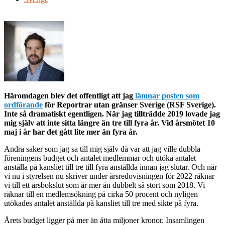
Häromdagen blev det offentligt att jag
lämnar posten som
ordförande
för Reportrar utan gränser Sverige (RSF Sverige).
Inte så dramatiskt egentligen. När jag tillträdde 2019 lovade jag
mig själv att inte sitta längre än tre till fyra år. Vid årsmötet 10
maj i år har det gått lite mer än fyra år.
Andra saker som jag sa till mig själv då var att jag ville dubbla
föreningens budget och antalet medlemmar och utöka antalet
anställa på kansliet till tre till fyra anställda innan jag slutar. Och när
vi nu i styrelsen nu skriver under årsredovisningen för 2022 räknar
vi till ett årsbokslut som är mer än dubbelt så stort som 2018. Vi
räknar till en medlemsökning på cirka 50 procent och nyligen
utökades antalet anställda på kansliet till tre med sikte på fyra.
Årets budget ligger på mer än åtta miljoner kronor. Insamlingen