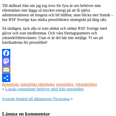
Till skillnad från när jag tog över för fyra år sen behöver min
efterträdare inte lägga så mycket energi på att få själva
administrationen att fungera och bli hållbar, utan blicka mer framåt –
hur RSF Sverige kan stärka pressfriheten strategiskt på lång sikt.
Så slutligen, tack alla ni som stöttat och stöttar RSF Sverige med
gåvor och som medlemmar. Och våra företagspartners och
yttrandefrihetsvänner. Utan er är det här inte möjligt. Vi ses på
barrikaderna för pressfrihet!
Facebook
Mastodon
Email
demokrati
,
mänskliga rättigheter
,
pressfrihet
,
yttrandefrihet
Dela
«
Lokala journalister behöver stöd från omvärlden
Svenskt bistånd till diktaturens Nicaragua
»
Lämna en kommentar