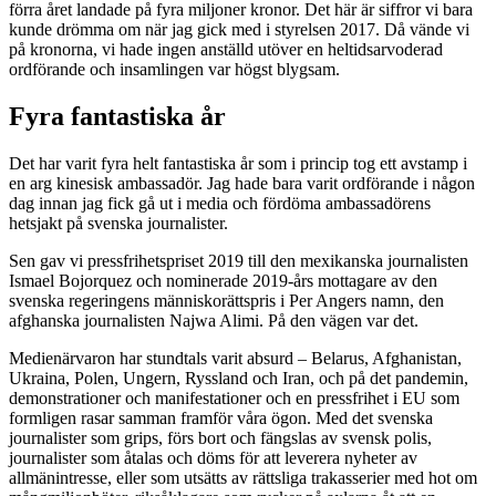
förra året landade på fyra miljoner kronor. Det här är siffror vi bara
kunde drömma om när jag gick med i styrelsen 2017. Då vände vi
på kronorna, vi hade ingen anställd utöver en heltidsarvoderad
ordförande och insamlingen var högst blygsam.
Fyra fantastiska år
Det har varit fyra helt fantastiska år som i princip tog ett avstamp i
en arg kinesisk ambassadör. Jag hade bara varit ordförande i någon
dag innan jag fick gå ut i media och fördöma ambassadörens
hetsjakt på svenska journalister.
Sen gav vi pressfrihetspriset 2019 till den mexikanska journalisten
Ismael Bojorquez och nominerade 2019-års mottagare av den
svenska regeringens människorättspris i Per Angers namn, den
afghanska journalisten Najwa Alimi. På den vägen var det.
Medienärvaron har stundtals varit absurd – Belarus, Afghanistan,
Ukraina, Polen, Ungern, Ryssland och Iran, och på det pandemin,
demonstrationer och manifestationer och en pressfrihet i EU som
formligen rasar samman framför våra ögon. Med det svenska
journalister som grips, förs bort och fängslas av svensk polis,
journalister som åtalas och döms för att leverera nyheter av
allmänintresse, eller som utsätts av rättsliga trakasserier med hot om