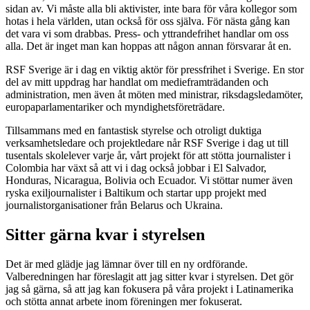
sidan av. Vi måste alla bli aktivister, inte bara för våra kollegor som
hotas i hela världen, utan också för oss själva. För nästa gång kan
det vara vi som drabbas. Press- och yttrandefrihet handlar om oss
alla. Det är inget man kan hoppas att någon annan försvarar åt en.
RSF Sverige är i dag en viktig aktör för pressfrihet i Sverige. En stor
del av mitt uppdrag har handlat om medieframträdanden och
administration, men även åt möten med ministrar, riksdagsledamöter,
europaparlamentariker och myndighetsföreträdare.
Tillsammans med en fantastisk styrelse och otroligt duktiga
verksamhetsledare och projektledare når RSF Sverige i dag ut till
tusentals skolelever varje år, vårt projekt för att stötta journalister i
Colombia har växt så att vi i dag också jobbar i El Salvador,
Honduras, Nicaragua, Bolivia och Ecuador. Vi stöttar numer även
ryska exiljournalister i Baltikum och startar upp projekt med
journalistorganisationer från Belarus och Ukraina.
Sitter gärna kvar i styrelsen
Det är med glädje jag lämnar över till en ny ordförande.
Valberedningen har föreslagit att jag sitter kvar i styrelsen. Det gör
jag så gärna, så att jag kan fokusera på våra projekt i Latinamerika
och stötta annat arbete inom föreningen mer fokuserat.